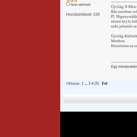
Nem elérhető
Újvilág X-Men-
Bár azonban sok
Hozzászólások: 228
Pl. Higanyszál(
nézett ki) és J
neki jelentős s
Újvilág Különít
Menben.
Köszönöm az ed
Egy mindenkiért
Oldalak:
1
...
3
4
[
5
]
Fel