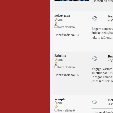
„Hosszú és ere
nekro-man
Re
Újonc
«
V
Nem elérhető
Engem nem zavar
érdekelnek (Jea
Hozzászólások: 3
rakom időrendi
Rebellis
Re:
Újonc
«
V
Nem elérhető
Végigolvastam a
sikerült pár ult
Hozzászólások: 6
"drogos kaland"
jól sikerültek.
xeraph
Re
Újonc
«
V
Nem elérhető
Itt is megköszö