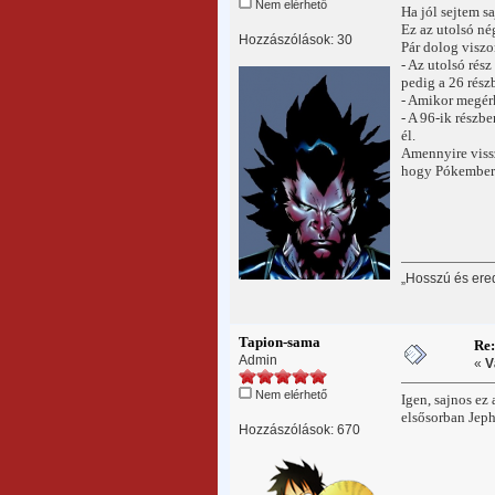
Nem elérhető
Ha jól sejtem sa
Ez az utolsó né
Hozzászólások: 30
Pár dolog viszo
- Az utolsó rés
pedig a 26 rész
- Amikor megérk
- A 96-ik részb
él.
Amennyire viss
hogy Pókember s
„Hosszú és ere
Tapion-sama
Re
Admin
«
V
Nem elérhető
Igen, sajnos ez
elsősorban Jeph
Hozzászólások: 670