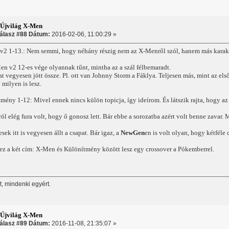
:Újvilág X-Men
álasz #88 Dátum:
2016-02-06, 11:00:29 »
v2 1-13.: Nem semmi, hogy néhány részig nem az X-Menről szól, hanem más karakt
n v2 12-es vége olyannak tűnt, mintha az a szál félbemaradt.
 vegyesen jött össze. Pl. ott van Johnny Storm a Fáklya. Teljesen más, mint az els
 milyen is lesz.
mény 1-12: Mivel ennek nincs külön topicja, így ideírom. És látszik rajta, hogy 
ól elég fura volt, hogy ő gonosz lett. Bár ebbe a sorozatba azért volt benne zavar.
ek itt is vegyesen állt a csapat. Bár igaz, a
NewGen
en is volt olyan, hogy kétféle
ez a két cím: X-Men és Különítmény között lesz egy crossover a Pókemberrel.
, mindenki egyért.
:Újvilág X-Men
álasz #89 Dátum:
2016-11-08, 21:35:07 »