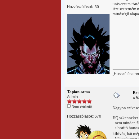
univerzum tört
Hozzászólások: 30
Azt szeretném 
minőségű alap
„Hosszú és ere
Tapion-sama
Re:
Admin
«
V
Nem elérhető
Nagyon szívese
Hozzászólások: 670
HQ szkenneket h
- nem minden f
- a borító hono
kihívás, hát m
- Véleményem sz