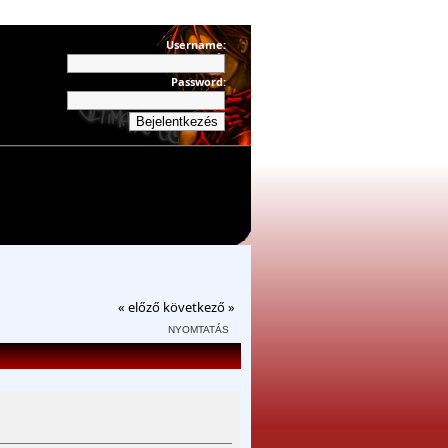
Username:
Password:
« előző
következő »
NYOMTATÁS