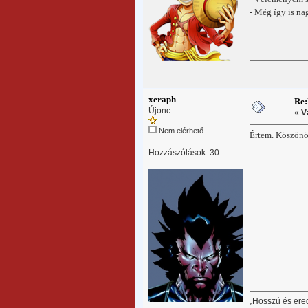
- Még így is na
xeraph
Re:
Újonc
«
V
Nem elérhető
Értem. Köszönö
Hozzászólások: 30
„Hosszú és ere