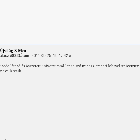
:Újvilág X-Men
álasz #82 Dátum:
2011-09-25, 19:47:42 »
izede létező és összetett univerzumról lenne szó mint az eredeti Marvel univerzum
z éve létezik.