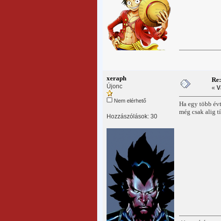
xeraph
Re
Újonc
«
V
Nem elérhető
Ha egy több évt
még csak alig tí
Hozzászólások: 30