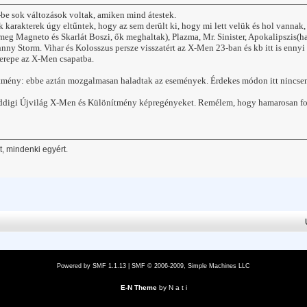
be sok változások voltak, amiken mind átestek.
 karakterek úgy eltűntek, hogy az sem derült ki, hogy mi lett velük és hol vannak
meg Magneto és Skarlát Boszi, ők meghaltak), Plazma, Mr. Sinister, Apokalipszis(ha
ohnny Storm. Vihar és Kolosszus persze visszatért az X-Men 23-ban és kb itt is ennyi
zerepe az X-Men csapatba.
mény: ebbe aztán mozgalmasan haladtak az események. Érdekes módon itt nincsenek
digi Újvilág X-Men és Különítmény képregényeket. Remélem, hogy hamarosan fol
, mindenki egyért.
Powered by SMF 1.1.13
|
SMF © 2006-2009, Simple Machines LLC
E-N Theme
by
N a t i