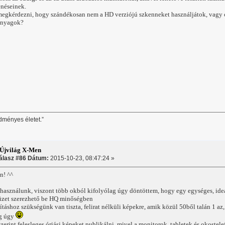
énéseinek.
megkérdezni, hogy szándékosan nem a HD verziójú szkenneket használjátok, vagy c
anyagok?
dményes életet.”
Újvilág X-Men
álasz #86 Dátum:
2015-10-23, 08:47:24 »
n! ^^
asználunk, viszont több okból kifolyólag úgy döntöttem, hogy egy egységes, ideá
üzet szerezhető be HQ minőségben
sításhoz szükségünk van tiszta, felirat nélküli képekre, amik közül 50ből talán 1 a
ég úgy
erint felesleges óriási képeket publikálni, mivel a monitorok, tabletek és okoste