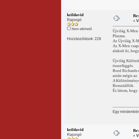
keildavid
Re
Rajongó
«
V
Nem elérhető
Újvilág X-Men 
Plazma.
Hozzászólások: 228
Az Újvilág X-Me
Az X-Men csapat
alakult ki, hogy
Újvilág Különít
összefüggés.
Reed Richards-r
aztán mégis az.
A Különítményes
Bosszúállók.
És látom, hogy 
Egy mindenkiért
keildavid
Re
Rajongó
«
V