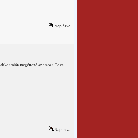
Naplózva
 akkor talán megértené az ember. De ez
Naplózva