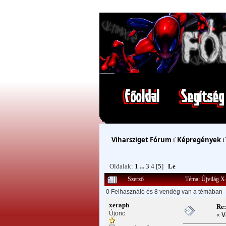
Viharsziget Fórum
ť
Képregények
Oldalak:
1
...
3
4
[
5
]
Le
Szerző
Téma: Újvilág X
0 Felhasználó és 8 vendég van a témában
xeraph
Re
Újonc
«
V