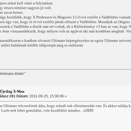
jnos sokat kell várni a folytatásra.
gy részes történet nagyon jó volt.
nt zavar benne.
z úgy kezdődik, hogy X Professzor és Magneto 15 évvel ezelőtt a Vadföldön vannak
ben úgy van, hogy öt évvel ezelőtt jártak először a Vadföldön. Mondjuk az Origins 
eztek a Vadföldre a dinók már ott voltak, de a Különítmény v3 ban az van, hogy Wa
en Jean visszaemlékszik, hogy milyen volt az apjával aki már korábban meghalt. V
zaemlékszem a karában olvasott Ultimate képregényekre az egész Ultimate univerz
zülei halálának kétféle időpontját meg se említsem.
dményes életet.”
:Újvilág X-Men
álasz #81 Dátum:
2011-09-25, 15:36:06 »
 az Ultimate írócseréinek átka, hogy rohadt sok ellentmondás van. És akkor találja k
 Loeb-nek lehet gratulálni, vele kezdődött minden... xDDD