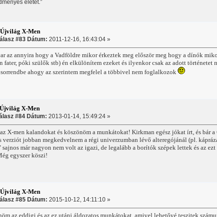
dményes életet.”
:Újvilág X-Men
álasz #83 Dátum:
2011-12-16, 16:43:04 »
 az annyira hogy a Vadföldre mikor érkeztek meg először meg hogy a dínók mikor 
n fater, póki szülők stb) én elkülönítem ezeket és ilyenkor csak az adott története
 sorrendbe ahogy az szerintem megfelel a többivel nem foglalkozok
Újvilág X-Men
álasz #84 Dátum:
2013-01-14, 15:49:24 »
z X-men kalandokat és köszönöm a munkátokat! Kirkman egész jókat írt, és bár a 
is verziót jobban megkedvelnem a régi univerzumban lévő alteregójánál (pl. káprázat 
 sajnos már nagyon nem volt az igazi, de legalább a borítók szépek lettek és az ezt
 Még egyszer köszi!
:Újvilág X-Men
álasz #85 Dátum:
2015-10-12, 14:11:10 »
nöm az eddigi és az ez utáni áldozatos munkátokat, amivel lehetővé teszitek számu