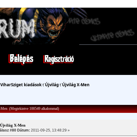
ť
ViharSziget kiadások
ť
Újvilág
ť
Újvilág X-Men
-Men (Megtekintve 100549 alkalommal)
:Újvilág X-Men
álasz #80 Dátum:
2011-09-25, 13:48:29 »