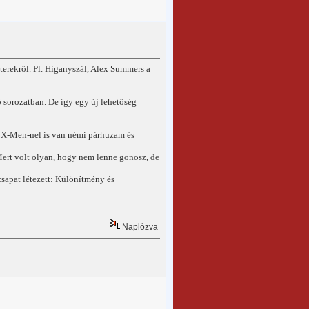
erekről. Pl. Higanyszál, Alex Summers a
ő sorozatban. De így egy új lehetőség
az X-Men-nel is van némi párhuzam és
 Mert volt olyan, hogy nem lenne gonosz, de
 csapat létezett: Különítmény és
Naplózva