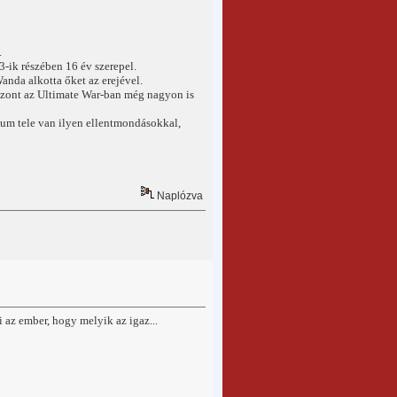
.
3-ik részében 16 év szerepel.
nda alkotta őket az erejével.
iszont az Ultimate War-ban még nagyon is
um tele van ilyen ellentmondásokkal,
Naplózva
i az ember, hogy melyik az igaz...