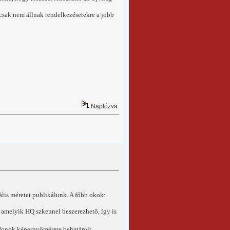
sak nem állnak rendelkezésetekre a jobb
Naplózva
lis méretet publikálunk. A főbb okok:
z, amelyik HQ szkennel beszerezhető, így is
lefonok képernyőmérete behatárolt