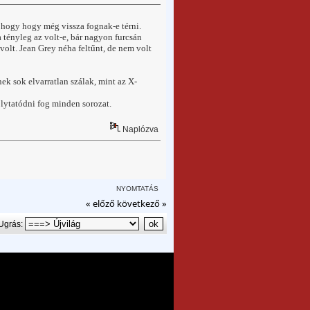
, hogy hogy még vissza fognak-e térni.
 tényleg az volt-e, bár nagyon furcsán
 volt. Jean Grey néha feltűnt, de nem volt
 sok elvarratlan szálak, mint az X-
ytatódni fog minden sorozat.
Naplózva
NYOMTATÁS
« előző
következő »
Ugrás: