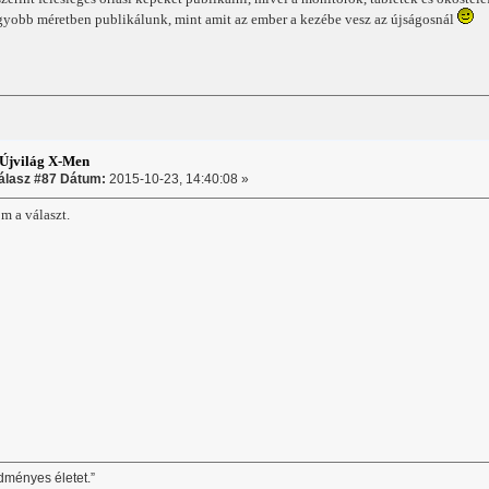
gyobb méretben publikálunk, mint amit az ember a kezébe vesz az újságosnál
Újvilág X-Men
álasz #87 Dátum:
2015-10-23, 14:40:08 »
m a választ.
dményes életet.”