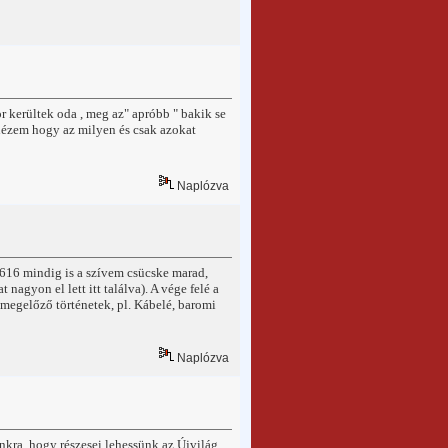
kerültek oda , meg az" apróbb " bakik se
t nézem hogy az milyen és csak azokat
Naplózva
616 mindig is a szívem csücske marad,
nagyon el lett itt találva). A vége felé a
 megelőző történetek, pl. Kábelé, baromi
Naplózva
nkra, hogy részesei lehessünk az Újvilág