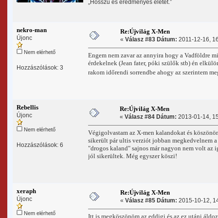
„Hosszú és eredményes életet.”
nekro-man
Re:Újvilág X-Men
Újonc
«
Válasz #83 Dátum:
2011-12-16, 16
Nem elérhető
Engem nem zavar az annyira hogy a Vadföldre mik
érdekelnek (Jean fater, póki szülők stb) én elkül
Hozzászólások: 3
rakom időrendi sorrendbe ahogy az szerintem me
Rebellis
Re:Újvilág X-Men
Újonc
«
Válasz #84 Dátum:
2013-01-14, 15
Nem elérhető
Végigolvastam az X-men kalandokat és köszönöm a
sikerült pár ultis verziót jobban megkedvelnem a r
Hozzászólások: 6
"drogos kaland" sajnos már nagyon nem volt az iga
jól sikerültek. Még egyszer köszi!
xeraph
Re:Újvilág X-Men
Újonc
«
Válasz #85 Dátum:
2015-10-12, 14
Nem elérhető
Itt is megköszönöm az eddigi és az ez utáni áldo