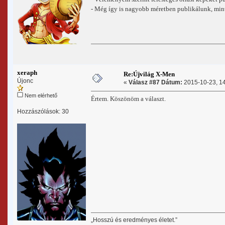
- Még így is nagyobb méretben publikálunk, mint
xeraph
Re:Újvilág X-Men
Újonc
«
Válasz #87 Dátum:
2015-10-23, 14
Nem elérhető
Értem. Köszönöm a választ.
Hozzászólások: 30
„Hosszú és eredményes életet.”