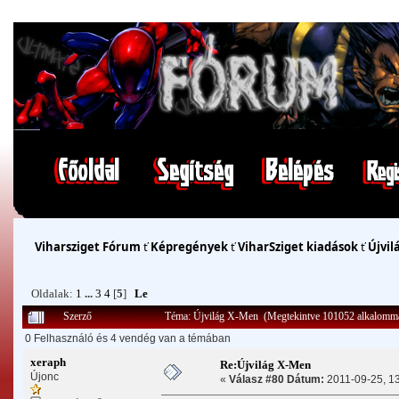
Viharsziget Fórum
ť
Képregények
ť
ViharSziget kiadások
ť
Újvil
Oldalak:
1
...
3
4
[
5
]
Le
Szerző
Téma: Újvilág X-Men (Megtekintve 101052 alkalomm
0 Felhasználó és 4 vendég van a témában
xeraph
Re:Újvilág X-Men
Újonc
«
Válasz #80 Dátum:
2011-09-25, 13