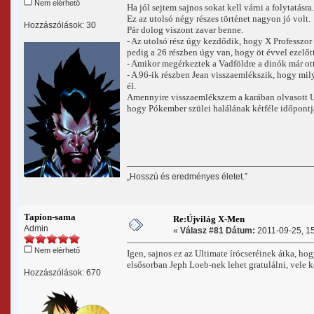
Nem elérhető
Ha jól sejtem sajnos sokat kell várni a folytatásra.
Ez az utolsó négy részes történet nagyon jó volt.
Hozzászólások: 30
Pár dolog viszont zavar benne.
- Az utolsó rész úgy kezdődik, hogy X Professzo
pedig a 26 részben úgy van, hogy öt évvel ezelőt
- Amikor megérkeztek a Vadföldre a dinók már ott
- A 96-ik részben Jean visszaemlékszik, hogy mi
él.
Amennyire visszaemlékszem a karában olvasott U
hogy Pókember szülei halálának kétféle időpontj
„Hosszú és eredményes életet.”
Tapion-sama
Re:Újvilág X-Men
Admin
«
Válasz #81 Dátum:
2011-09-25, 15
Nem elérhető
Igen, sajnos ez az Ultimate írócseréinek átka, ho
elsősorban Jeph Loeb-nek lehet gratulálni, vele
Hozzászólások: 670