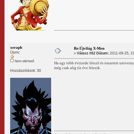
xeraph
Re:Újvilág X-Men
Újonc
«
Válasz #82 Dátum:
2011-09-25, 19
Nem elérhető
Ha egy több évtizede létező és összetett univerz
még csak alig tíz éve létezik.
Hozzászólások: 30