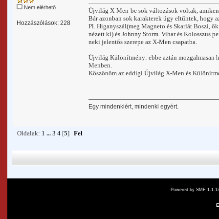
Nem elérhető
Újvilág X-Men-be sok változások voltak, amiken
Bár azonban sok karakterek úgy eltűntek, hogy az
Hozzászólások: 228
Pl. Higanyszál(meg Magneto és Skarlát Boszi, ők 
nézett ki) és Johnny Storm. Vihar és Kolosszus per
neki jelentős szerepe az X-Men csapatba.
Újvilág Különítmény: ebbe aztán mozgalmasan hal
Menben.
Köszönöm az eddigi Újvilág X-Men és Különítmé
Egy mindenkiért, mindenki egyért.
Oldalak:
1
...
3
4
[
5
]
Fel
Powered by SMF 1.1.1
E