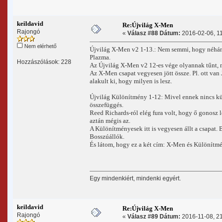
keildavid
Re:Újvilág X-Men
Rajongó
«
Válasz #88 Dátum:
2016-02-06, 11
Nem elérhető
Újvilág X-Men v2 1-13.: Nem semmi, hogy néhány
Plazma.
Hozzászólások: 228
Az Újvilág X-Men v2 12-es vége olyannak tűnt, m
Az X-Men csapat vegyesen jött össze. Pl. ott van
alakult ki, hogy milyen is lesz.
Újvilág Különítmény 1-12: Mivel ennek nincs külö
összefüggés.
Reed Richards-ról elég fura volt, hogy ő gonosz l
aztán mégis az.
A Különítményesek itt is vegyesen állt a csapat. 
Bosszúállók.
És látom, hogy ez a két cím: X-Men és Különítmé
Egy mindenkiért, mindenki egyért.
keildavid
Re:Újvilág X-Men
Rajongó
«
Válasz #89 Dátum:
2016-11-08, 21