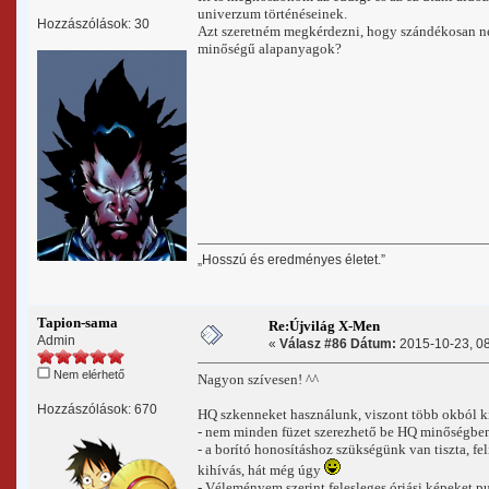
univerzum történéseinek.
Hozzászólások: 30
Azt szeretném megkérdezni, hogy szándékosan ne
minőségű alapanyagok?
„Hosszú és eredményes életet.”
Tapion-sama
Re:Újvilág X-Men
Admin
«
Válasz #86 Dátum:
2015-10-23, 08
Nem elérhető
Nagyon szívesen! ^^
Hozzászólások: 670
HQ szkenneket használunk, viszont több okból ki
- nem minden füzet szerezhető be HQ minőségbe
- a borító honosításhoz szükségünk van tiszta, fe
kihívás, hát még úgy
- Véleményem szerint felesleges óriási képeket p