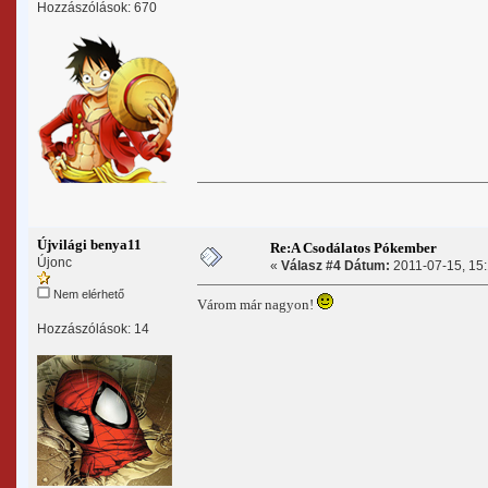
Hozzászólások: 670
Újvilági benya11
Re:A Csodálatos Pókember
Újonc
«
Válasz #4 Dátum:
2011-07-15, 15:
Nem elérhető
Várom már nagyon!
Hozzászólások: 14