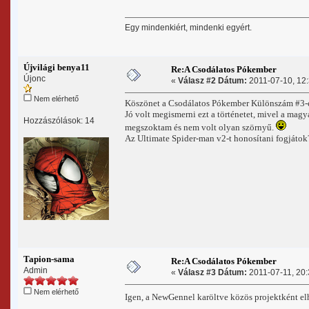
Egy mindenkiért, mindenki egyért.
Újvilági benya11
Re:A Csodálatos Pókember
Újonc
«
Válasz #2 Dátum:
2011-07-10, 12:
Nem elérhető
Köszönet a Csodálatos Pókember Különszám #3-é
Jó volt megismerni ezt a történetet, mivel a mag
Hozzászólások: 14
megszoktam és nem volt olyan szörnyű.
Az Ultimate Spider-man v2-t honosítani fogjátok
Tapion-sama
Re:A Csodálatos Pókember
Admin
«
Válasz #3 Dátum:
2011-07-11, 20:
Nem elérhető
Igen, a NewGennel karöltve közös projektként e