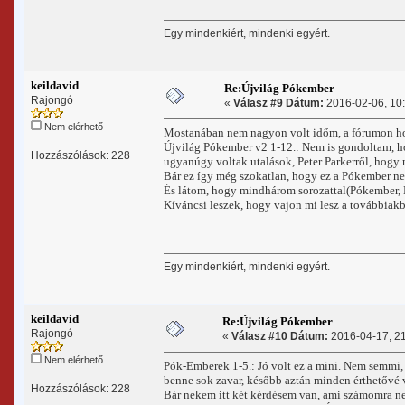
Egy mindenkiért, mindenki egyért.
keildavid
Re:Újvilág Pókember
Rajongó
«
Válasz #9 Dátum:
2016-02-06, 10:
Nem elérhető
Mostanában nem nagyon volt időm, a fórumon hoz
Újvilág Pókember v2 1-12.: Nem is gondoltam, ho
Hozzászólások: 228
ugyanúgy voltak utalások, Peter Parkerről, hogy 
Bár ez így még szokatlan, hogy ez a Pókember ne
És látom, hogy mindhárom sorozattal(Pókember, 
Kíváncsi leszek, hogy vajon mi lesz a továbbiak
Egy mindenkiért, mindenki egyért.
keildavid
Re:Újvilág Pókember
Rajongó
«
Válasz #10 Dátum:
2016-04-17, 21
Nem elérhető
Pók-Emberek 1-5.: Jó volt ez a mini. Nem semmi, 
benne sok zavar, később aztán minden érthetővé
Hozzászólások: 228
Bár nekem itt két kérdésem van, ami számomra n