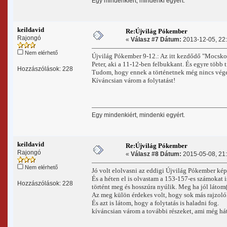
Egy mindenkiért, mindenki egyért.
keildavid
Re:Újvilág Pókember
Rajongó
«
Válasz #7 Dátum:
2013-12-05, 22:
Nem elérhető
Újvilág Pókember 9-12.: Az itt kezdődő "Mocskos
Peter, aki a 11-12-ben felbukkant. És egyre több 
Hozzászólások: 228
Tudom, hogy ennek a történetnek még nincs vég
Kíváncsian várom a folytatást!
Egy mindenkiért, mindenki egyért.
keildavid
Re:Újvilág Pókember
Rajongó
«
Válasz #8 Dátum:
2015-05-08, 21:
Nem elérhető
Jó volt elolvasni az eddigi Újvilág Pókember ké
És a héten el is olvastam a 153-157-es számokat 
Hozzászólások: 228
történt meg és hosszúra nyúlik. Meg ha jól látom
Az meg külön érdekes volt, hogy sok más rajzoló
És azt is látom, hogy a folytatás is haladni fog.
kíváncsian várom a további részeket, ami még hát