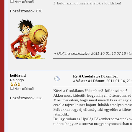
Nem elérhető
3. különszámot megtaláljátok a főoldalon!
Hozzászólások: 670
«
Utoljára szerkesztve: 2011-10-01, 12:07:16 ír
keildavid
Re:A Csodálatos Pókember
Rajongó
«
Válasz #1 Dátum:
2011-01-14, 21:
Nem elérhető
Köszi a Csodálatos Pókember 3. különszámot!
Akkor most kiderült, hogy milyen történet marad
Hozzászólások: 228
Most már értem, hogy miért maradt ki ez az egy 
ezzel a rajzzal nincs bajom. Inkább amolyan mesé
Felbukkant egy új ellenség, aki egyelőre a kiléte
játszódik.
De úgy tudom az Újvilág Pókember sorozatnak va
tudom, hogy az a sorozat magyar nyomtatásban n