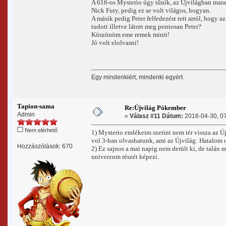
A 616-os Mysterio úgy tűnik, az Újvilágban maradt
Nick Fury, pedig ez se volt világos, hogyan.
A másik pedig Peter felfedezést tett arról, hogy a
tudott illetve látott meg pontosan Peter?
Köszönöm eme remek minit!
Jó volt elolvasni!
Egy mindenkiért, mindenki egyért.
Tapion-sama
Re:Újvilág Pókember
Admin
«
Válasz #11 Dátum:
2016-04-30, 07
Nem elérhető
1) Mysterio emlékeim szerint nem tér vissza az Ú
vol 3-ban olvashatunk, ami az Újvilág: Hatalom u
Hozzászólások: 670
2) Ez sajnos a mai napig nem derült ki, de talán
univerzum részét képezi.