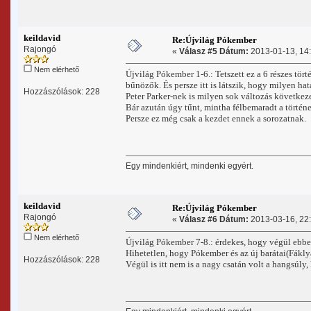
keildavid
Re:Újvilág Pókember
Rajongó
«
Válasz #5 Dátum:
2013-01-13, 14:
Nem elérhető
Újvilág Pókember 1-6.: Tetszett ez a 6 részes tör
bűnözők. És persze itt is látszik, hogy milyen ha
Hozzászólások: 228
Peter Parker-nek is milyen sok változás következ
Bár azután úgy tűnt, mintha félbemaradt a történet
Persze ez még csak a kezdet ennek a sorozatnak.
Egy mindenkiért, mindenki egyért.
keildavid
Re:Újvilág Pókember
Rajongó
«
Válasz #6 Dátum:
2013-03-16, 22:
Nem elérhető
Újvilág Pókember 7-8.: érdekes, hogy végül ebbe ki
Hihetetlen, hogy Pókember és az új barátai(Fákly
Hozzászólások: 228
Végül is itt nem is a nagy csatán volt a hangsúly,