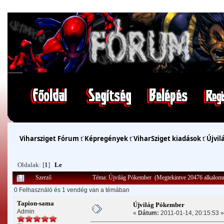
Viharsziget Fórum
ť
Képregények
ť
ViharSziget kiadások
ť
Újvil
Oldalak: [
1
]
Le
Szerző
Téma: Újvilág Pókember (Megtekintve 20476 alkalom
0 Felhasználó és 1 vendég van a témában
Tapion-sama
Újvilág Pókember
Admin
«
Dátum:
2011-01-14, 20:15:53 »