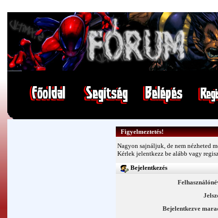
Figyelmeztetés!
Nagyon sajnáljuk, de nem nézheted me
Kérlek jelentkezz be alább vagy
regis
Bejelentkezés
Felhasználóné
Jelsz
Bejelentkezve mara