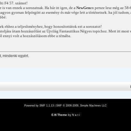
ti F4 57. számot!
 is van ennek a sorozatnak. Ha bár itt igen, de a
NewGen
en persze lesz még az 58-
agyon gyorsan felpörgött az esemény és már vége lett a történetnek. ha jól tudom,
bbé.
ek ehhez a teljesítményhez, hogy honosítottátok ezt a sorozatot!
utoljára írtam hozzászólást az Újvilág Fantasztikus Négyes topichoz. Mert itt most 
l ennyi volt a hozzászólásom ebbe a témába.
, mindenki egyért.
Powered by SMF 1.1.13
|
SMF © 2006-2009, Simple Machines LLC
E-N Theme
by
N a t i