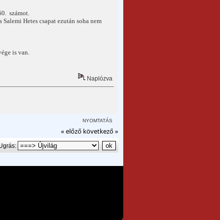
60. számot.
 a Salemi Hetes csapat ezután soha nem
vége is van.
Naplózva
NYOMTATÁS
« előző
következő »
Ugrás: