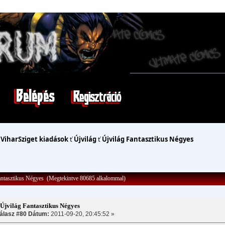
ť
ViharSziget kiadások
ť
Újvilág
ť
Újvilág Fantasztikus Négyes
antasztikus Négyes (Megtekintve 80685 alkalommal)
Újvilág Fantasztikus Négyes
álasz #80 Dátum:
2011-09-20, 20:45:52 »