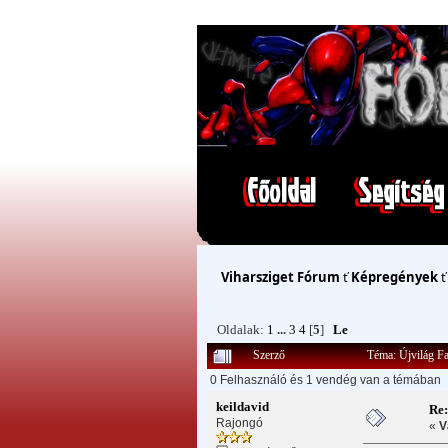
Viharsziget Fórum
ť
Képregények
Oldalak:
1
...
3
4
[
5
]
Le
Szerző
Téma: Újvilág F
0 Felhasználó és 1 vendég van a témában
keildavid
Re:
Rajongó
«
V