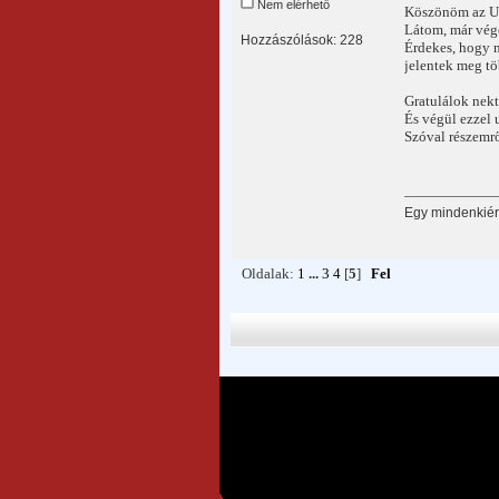
Nem elérhető
Köszönöm az Ul
Látom, már vége
Hozzászólások: 228
Érdekes, hogy n
jelentek meg tö
Gratulálok nekt
És végül ezzel 
Szóval részemrő
Egy mindenkiért
Oldalak:
1
...
3
4
[
5
]
Fel