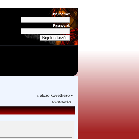
Username:
Password:
« előző
következő »
NYOMTATÁS