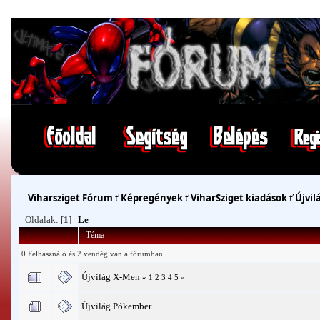
Viharsziget Fórum
ť
Képregények
ť
ViharSziget kiadások
ť
Újvil
Oldalak: [
1
]
Le
Téma
0 Felhasználó és 2 vendég van a fórumban.
Újvilág X-Men
«
1
2
3
4
5
»
Újvilág Pókember