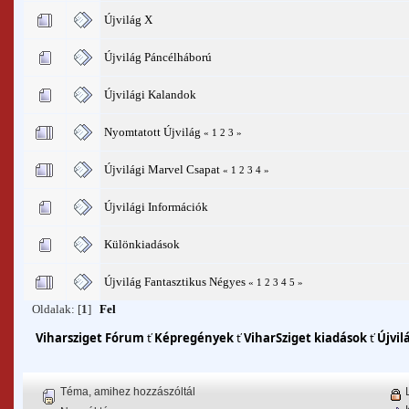
Újvilág X
Újvilág Páncélháború
Újvilági Kalandok
Nyomtatott Újvilág
«
1
2
3
»
Újvilági Marvel Csapat
«
1
2
3
4
»
Újvilági Információk
Különkiadások
Újvilág Fantasztikus Négyes
«
1
2
3
4
5
»
Oldalak: [
1
]
Fel
Viharsziget Fórum
ť
Képregények
ť
ViharSziget kiadások
ť
Újvil
Téma, amihez hozzászóltál
L