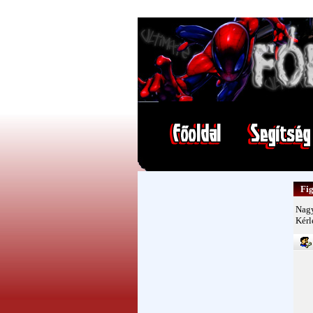
Fig
Nagy
Kérl