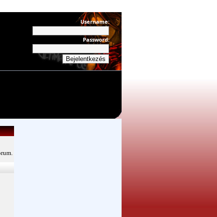
Username:
Password:
órum.