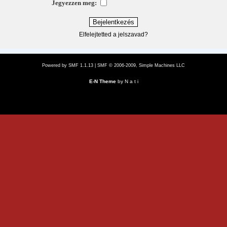
Jegyezzen meg:
Elfelejtetted a jelszavad?
Powered by SMF 1.1.13
|
SMF © 2006-2009, Simple Machines LLC
E-N Theme
by
N a t i