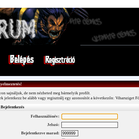
yelmeztetés!
on sajnáljuk, de nem nézheted meg bármelyik profilt.
ek jelentkezz be alább vagy
regisztrálj egy azonosítót
a következőn: Viharsziget F
Bejelentkezés
Felhasználónév:
Jelszó:
Bejelentkezve marad: