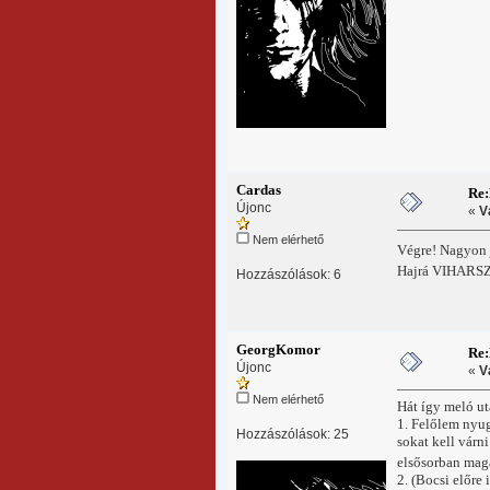
Cardas
Re
Újonc
«
V
Nem elérhető
Végre! Nagyon 
Hajrá VIHARS
Hozzászólások: 6
GeorgKomor
Re
Újonc
«
V
Nem elérhető
Hát így meló utá
1. Felőlem nyug
Hozzászólások: 25
sokat kell várn
elsősorban ma
2. (Bocsi előre