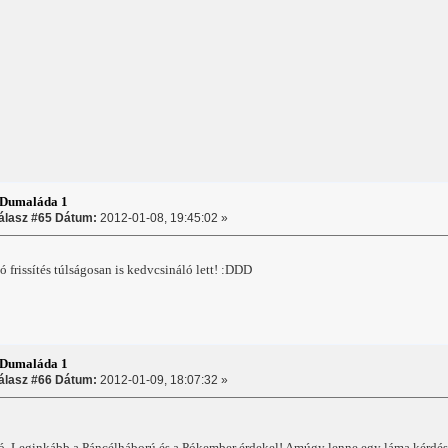
:Dumaláda 1
álasz #65 Dátum:
2012-01-08, 19:45:02 »
ó frissítés túlságosan is kedvcsináló lett! :DDD
:Dumaláda 1
álasz #66 Dátum:
2012-01-09, 18:07:32 »
ló. Leginkább a Páncélháború és a Pókember érdekel! Amúgy lenne egy láma kérdé