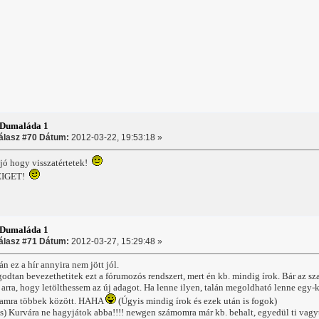
:Dumaláda 1
álasz #70 Dátum:
2012-03-22, 19:53:18 »
jó hogy visszatértetek!
ZIGET!
:Dumaláda 1
álasz #71 Dátum:
2012-03-27, 15:29:48 »
n ez a hír annyira nem jött jól.
odtan bevezethetitek ezt a fórumozós rendszert, mert én kb. mindig írok. Bár az sz
i arra, hogy letölthessem az új adagot. Ha lenne ilyen, talán megoldható lenne egy-k
gamra többek között. HAHA
(Úgyis mindig írok és ezek után is fogok)
 is) Kurvára ne hagyjátok abba!!!! newgen számomra már kb. behalt, egyedül ti va