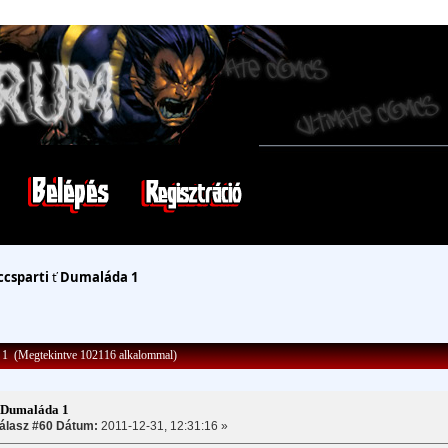
ccsparti
ť
Dumaláda 1
1 (Megtekintve 102116 alkalommal)
:Dumaláda 1
álasz #60 Dátum:
2011-12-31, 12:31:16 »