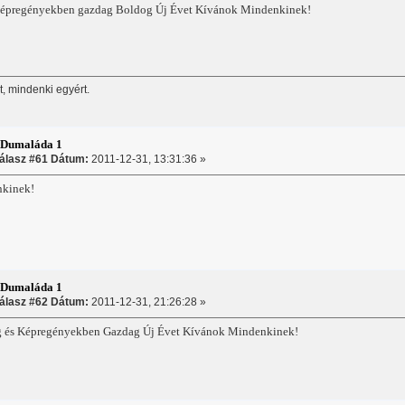
képregényekben gazdag Boldog Új Évet Kívánok Mindenkinek!
, mindenki egyért.
:Dumaláda 1
álasz #61 Dátum:
2011-12-31, 13:31:36 »
nkinek!
:Dumaláda 1
álasz #62 Dátum:
2011-12-31, 21:26:28 »
 és Képregényekben Gazdag Új Évet Kívánok Mindenkinek!