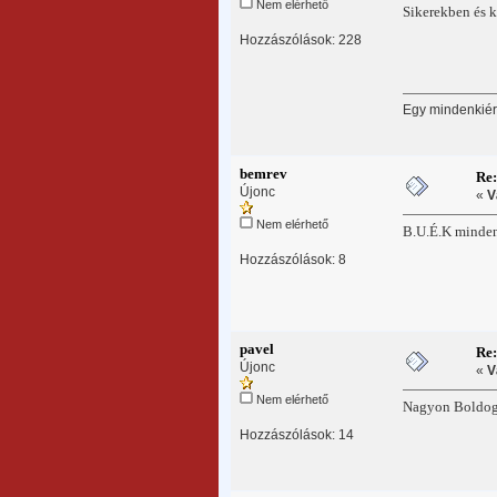
Nem elérhető
Sikerekben és 
Hozzászólások: 228
Egy mindenkiért
bemrev
Re
Újonc
«
V
Nem elérhető
B.U.É.K minde
Hozzászólások: 8
pavel
Re
Újonc
«
V
Nem elérhető
Nagyon Boldog
Hozzászólások: 14