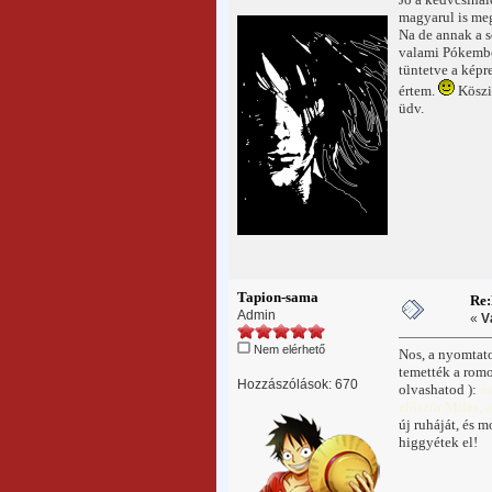
magyarul is me
Na de annak a s
valami Pókember
tüntetve a képr
értem.
Köszi
üdv.
Tapion-sama
Re
Admin
«
V
Nem elérhető
Nos, a nyomtato
temették a romo
Hozzászólások: 670
olvashatod ):
na
először Miles, 
új ruháját, és 
higgyétek el!