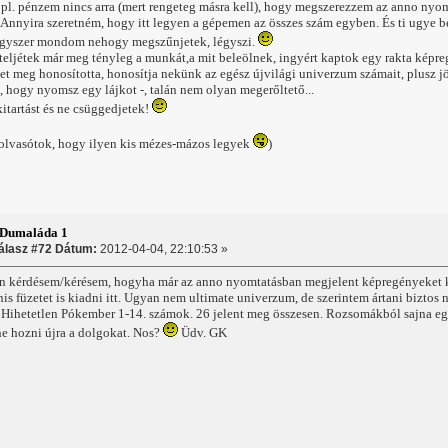
 pl. pénzem nincs arra (mert rengeteg másra kell), hogy megszerezzem az anno nyo
Annyira szeretném, hogy itt legyen a gépemen az összes szám egyben. És ti ugye be
gyszer mondom nehogy megszűnjetek, légyszi.
zteljétek már meg tényleg a munkát,a mit beleölnek, ingyért kaptok egy rakta képreg
et meg honosította, honosítja nekünk az egész újvilági univerzum számait, plusz jö
 hogy nyomsz egy lájkot -, talán nem olyan megerőltető...
itartást és ne csüggedjetek!
 olvasótok, hogy ilyen kis mézes-mázos legyek
)
:Dumaláda 1
álasz #72 Dátum:
2012-04-04, 22:10:53 »
n kérdésem/kérésem, hogyha már az anno nyomtatásban megjelent képregényeket ki
is füzetet is kiadni itt. Ugyan nem ultimate univerzum, de szerintem ártani bizto
 Hihetetlen Pókember 1-14. számok. 26 jelent meg összesen. Rozsomákból sajna eg
ne hozni újra a dolgokat. Nos?
Üdv. GK