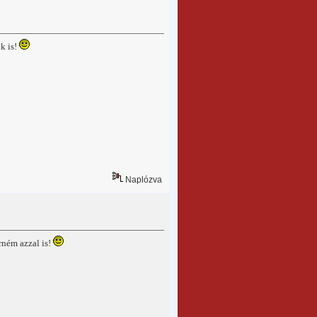
k is!
Naplózva
ném azzal is!