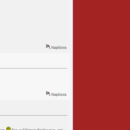
Naplózva
Naplózva
sem.
Van az Ultimate Spider-man, ami