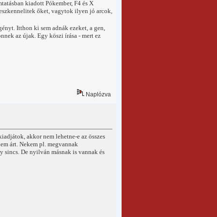
mtatásban kiadott Pókember, F4 és X
szkennelitek őket, vagytok ilyen jó arcok,
ényt. Itthon ki sem adnák ezeket, a gen,
nnek az újak. Egy köszi írása - mert ez
Naplózva
adjátok, akkor nem lehetne-e az összes
s nem árt. Nekem pl. megvannak
y sincs. De nyilván másnak is vannak és