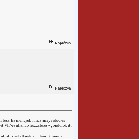
Naplózva
Naplózva
ar lesz, ha mondjuk nincs annyi időd és
ét VIP-es állandó hozzáférés - gondolok itt
gytok akiknél állandóan olvasok mindent