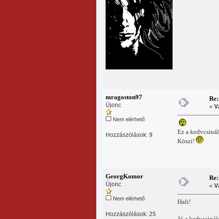
mragoston97
Re
Újonc
«
V
Nem elérhető
Ez a kedvcsinál
Hozzászólások: 9
Köszi!
GeorgKomor
Re
Újonc
«
V
Nem elérhető
Hali!
Hozzászólások: 25
Jó a kedvcsiná