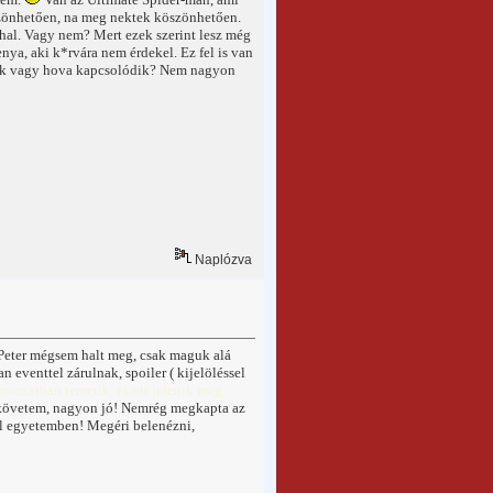
szönhetően, na meg nektek köszönhetően.
ghal. Vagy nem? Mert ezek szerint lesz még
nya, aki k*rvára nem érdekel. Ez fel is van
zódik vagy hova kapcsolódik? Nem nagyon
Naplózva
 Peter mégsem halt meg, csak maguk alá
 eventtel zárulnak, spoiler ( kijelöléssel
sorozatban temetik, és ott jelenik meg
 követem, nagyon jó! Nemrég megkapta az
nel egyetemben! Megéri belenézni,