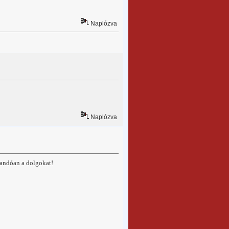
Naplózva
Naplózva
landóan a dolgokat!