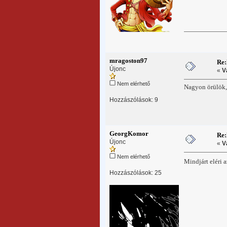
mragoston97
Re
Újonc
«
V
Nem elérhető
Nagyon örülök,
Hozzászólások: 9
GeorgKomor
Re
Újonc
«
V
Nem elérhető
Mindjárt eléri 
Hozzászólások: 25