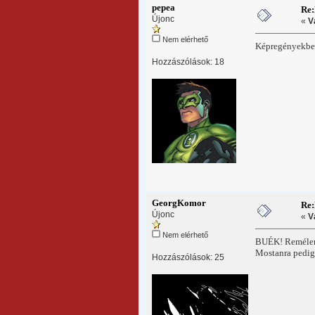
pepea
Re
Újonc
«
V
Nem elérhető
Képregényekbe
Hozzászólások: 18
GeorgKomor
Re
Újonc
«
V
Nem elérhető
BUÉK! Remélem 
Mostanra pedig 
Hozzászólások: 25