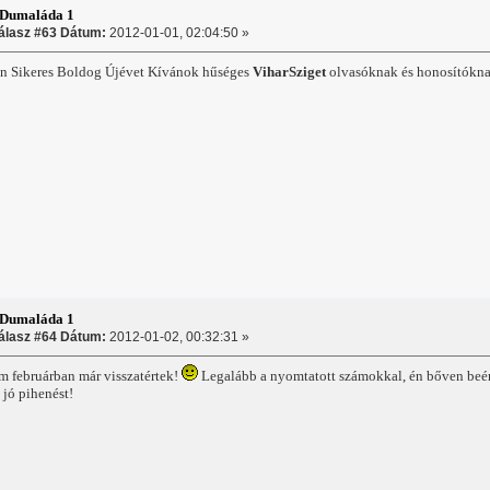
:Dumaláda 1
álasz #63 Dátum:
2012-01-01, 02:04:50 »
n Sikeres Boldog Újévet Kívánok hűséges
ViharSziget
olvasóknak és honosítókna
:Dumaláda 1
álasz #64 Dátum:
2012-01-02, 00:32:31 »
februárban már visszatértek!
Legalább a nyomtatott számokkal, én bőven beér
jó pihenést!