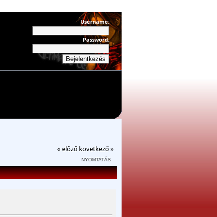
Username:
Password:
« előző
következő »
NYOMTATÁS