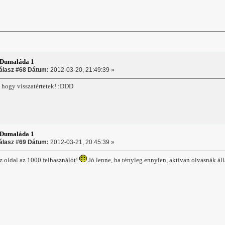
:Dumaláda 1
álasz #68 Dátum:
2012-03-20, 21:49:39 »
 hogy visszatértetek! :DDD
:Dumaláda 1
álasz #69 Dátum:
2012-03-21, 20:45:39 »
az oldal az 1000 felhasználót!
Jó lenne, ha tényleg ennyien, aktívan olvasnák ál