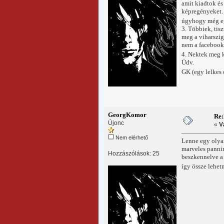
amit kiadtok és
képregényeket. 
úgyhogy még e
3. Többiek, tis
meg a viharszig
nem a facebook,
4. Nektek meg k
Üdv.
GK (egy lelkes
GeorgKomor
Re
Újonc
«
V
Nem elérhető
Lenne egy olya
marveles pannin
Hozzászólások: 25
beszkennelve a
így össze lehet