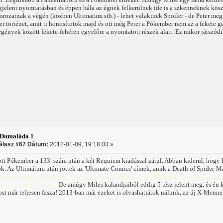
gjelent nyomtatásban és éppen hála az égnek felkerülnek ide is a szkenneknek kö
orozatnak a végén (közben Ultimatum stb.) - lehet valakinek Spoiler - de Peter me
 történet, amit ti honosítotok majd és ott még Peter a Pókember nem az a fekete ge
egények között fekete-fehéren egyelőre a nyomtatott részek alatt. Ez mikor játs
.
:Dumaláda 1
álasz #67 Dátum:
2012-01-09, 19:18:03 »
tt Pókember a 133. szám után a két Requiem kiadással zárul. Abban kiderül, hogy
k. Az Ultimátum után jöttek az 'Ultimate Comics' címek, amik a Death of Spider-Man
 ott tényleg meghal Peter, végez vele a Zöld Manó, és az Ultimate Fallout 6 részes 
avagy az új Pókember.
De amúgy Miles kalandjaiból eddig 5 rész jelent meg, és én
most már teljesen fasza! 2013-ban már ezeket is olvashatjátok nálunk, az új X-Men