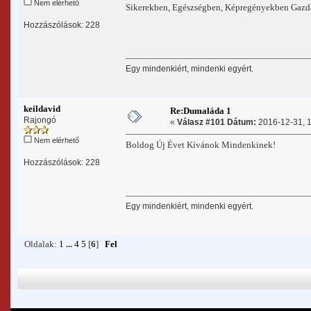
Nem elérhető
Sikerekben, Egészségben, Képregényekben Gaz
Hozzászólások: 228
Egy mindenkiért, mindenki egyért.
keildavid
Re:Dumaláda 1
Rajongó
«
Válasz #101 Dátum:
2016-12-31, 1
Nem elérhető
Boldog Új Évet Kívánok Mindenkinek!
Hozzászólások: 228
Egy mindenkiért, mindenki egyért.
Oldalak:
1
...
4
5
[
6
]
Fel