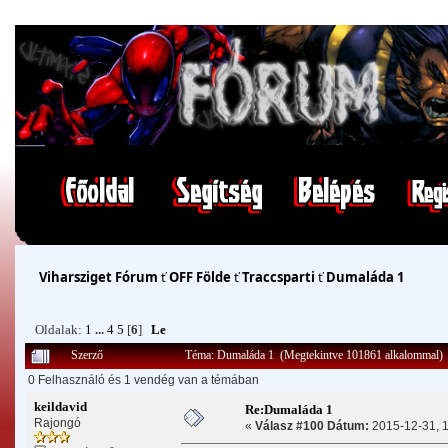
Viharsziget Fórum
ť
OFF Földe
ť
Traccsparti
ť
Dumaláda 1
Oldalak:
1
...
4
5
[
6
]
Le
Szerző
Téma: Dumaláda 1 (Megtekintve 101861 alkalommal)
0 Felhasználó és 1 vendég van a témában
keildavid
Re:Dumaláda 1
Rajongó
«
Válasz #100 Dátum:
2015-12-31, 1