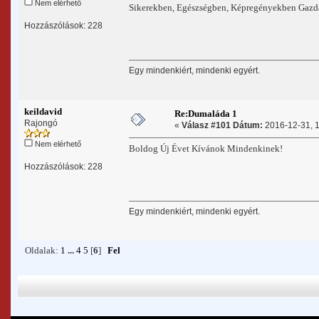
Nem elérhető
Sikerekben, Egészségben, Képregényekben Gaz
Hozzászólások: 228
Egy mindenkiért, mindenki egyért.
keildavid
Re:Dumaláda 1
Rajongó
«
Válasz #101 Dátum:
2016-12-31, 1
Nem elérhető
Boldog Új Évet Kívánok Mindenkinek!
Hozzászólások: 228
Egy mindenkiért, mindenki egyért.
Oldalak:
1
...
4
5
[
6
]
Fel