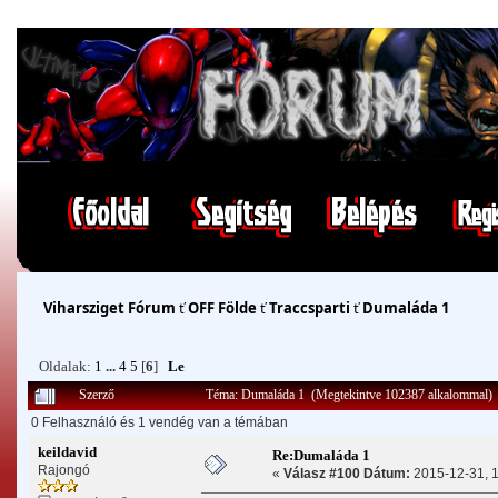
Viharsziget Fórum
ť
OFF Földe
ť
Traccsparti
ť
Dumaláda 1
Oldalak:
1
...
4
5
[
6
]
Le
Szerző
Téma: Dumaláda 1 (Megtekintve 102387 alkalommal)
0 Felhasználó és 1 vendég van a témában
keildavid
Re:Dumaláda 1
Rajongó
«
Válasz #100 Dátum:
2015-12-31, 1