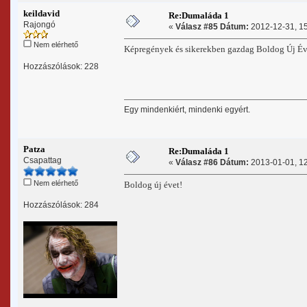
keildavid
Re:Dumaláda 1
Rajongó
«
Válasz #85 Dátum:
2012-12-31, 15
Nem elérhető
Képregények és sikerekben gazdag Boldog Új É
Hozzászólások: 228
Egy mindenkiért, mindenki egyért.
Patza
Re:Dumaláda 1
Csapattag
«
Válasz #86 Dátum:
2013-01-01, 12
Nem elérhető
Boldog új évet!
Hozzászólások: 284