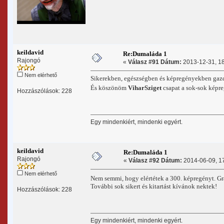
keildavid
Re:Dumaláda 1
Rajongó
«
Válasz #91 Dátum:
2013-12-31, 18
Nem elérhető
Sikerekben, egészségben és képregényekben ga
És köszönöm
ViharSziget
csapat a sok-sok képre
Hozzászólások: 228
Egy mindenkiért, mindenki egyért.
keildavid
Re:Dumaláda 1
Rajongó
«
Válasz #92 Dátum:
2014-06-09, 17
Nem elérhető
Nem semmi, hogy elértétek a 300. képregényt. Gr
További sok sikert és kitartást kívánok nektek!
Hozzászólások: 228
Egy mindenkiért, mindenki egyért.