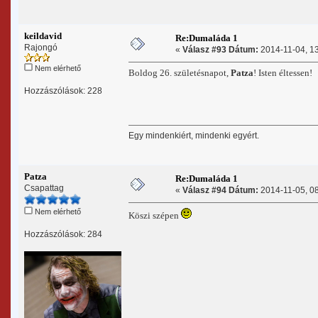
keildavid
Re:Dumaláda 1
Rajongó
«
Válasz #93 Dátum:
2014-11-04, 13
Nem elérhető
Boldog 26. születésnapot,
Patza
! Isten éltessen!
Hozzászólások: 228
Egy mindenkiért, mindenki egyért.
Patza
Re:Dumaláda 1
Csapattag
«
Válasz #94 Dátum:
2014-11-05, 08
Nem elérhető
Köszi szépen
Hozzászólások: 284