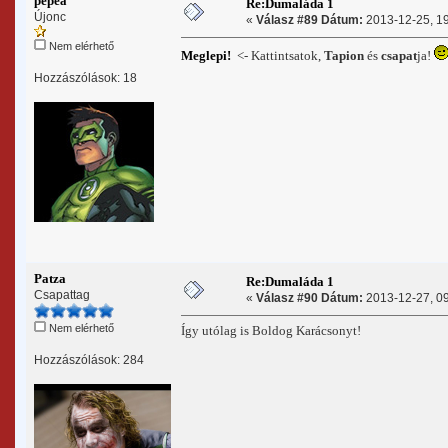
pepea
Re:Dumaláda 1
Újonc
«
Válasz #89 Dátum:
2013-12-25, 19
Nem elérhető
Meglepi!
<- Kattintsatok,
Tapion
és
csapat
ja!
Hozzászólások: 18
Patza
Re:Dumaláda 1
Csapattag
«
Válasz #90 Dátum:
2013-12-27, 09
Nem elérhető
Így utólag is Boldog Karácsonyt!
Hozzászólások: 284