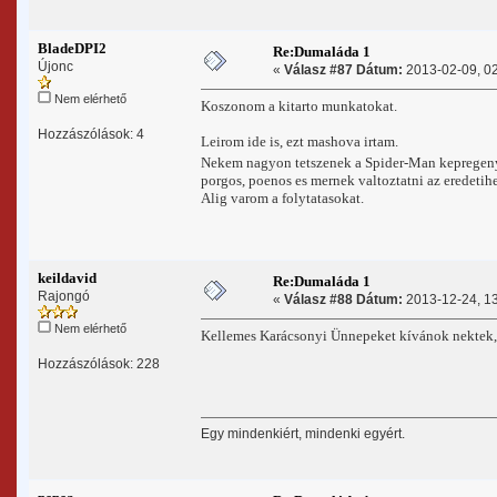
BladeDPI2
Re:Dumaláda 1
Újonc
«
Válasz #87 Dátum:
2013-02-09, 02
Nem elérhető
Koszonom a kitarto munkatokat.
Hozzászólások: 4
Leirom ide is, ezt mashova irtam.
Nekem nagyon tetszenek a Spider-Man kepregenyek
porgos, poenos es mernek valtoztatni az eredetihe
Alig varom a folytatasokat.
keildavid
Re:Dumaláda 1
Rajongó
«
Válasz #88 Dátum:
2013-12-24, 13
Nem elérhető
Kellemes Karácsonyi Ünnepeket kívánok nektek
Hozzászólások: 228
Egy mindenkiért, mindenki egyért.