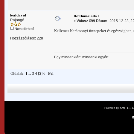
keildavid
Re:Dumaláda 1
Rajongó
«
Válasz #99 Dátum:
2015-12-23, 22
Nem elérhető
Kellemes Karácsonyi ünnepeket és egészségben,
Hozzászólások: 228
Egy mindenkiért, mindenki egyért.
Oldalak:
1
...
3
4
[
5
]
6
Fel
Powered by SMF 1.1.1
E