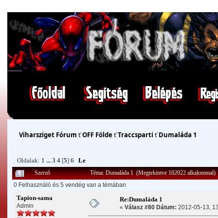
Viharsziget Fórum
ť
OFF Földe
ť
Traccsparti
ť
Dumaláda 1
Oldalak:
1
...
3
4
[
5
]
6
Le
Szerző
Téma: Dumaláda 1 (Megtekintve 102022 alkalommal)
0 Felhasználó és 5 vendég van a témában
Tapion-sama
Re:Dumaláda 1
Admin
«
Válasz #80 Dátum:
2012-05-13, 13