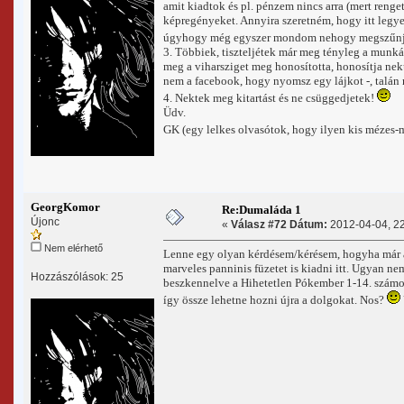
amit kiadtok és pl. pénzem nincs arra (mert ren
képregényeket. Annyira szeretném, hogy itt legye
úgyhogy még egyszer mondom nehogy megszűnje
3. Többiek, tiszteljétek már meg tényleg a munkát
meg a viharsziget meg honosította, honosítja nekü
nem a facebook, hogy nyomsz egy lájkot -, talán 
4. Nektek meg kitartást és ne csüggedjetek!
Üdv.
GK (egy lelkes olvasótok, hogy ilyen kis mézes
GeorgKomor
Re:Dumaláda 1
Újonc
«
Válasz #72 Dátum:
2012-04-04, 22
Nem elérhető
Lenne egy olyan kérdésem/kérésem, hogyha már a
marveles panninis füzetet is kiadni itt. Ugyan n
Hozzászólások: 25
beszkennelve a Hihetetlen Pókember 1-14. számok
így össze lehetne hozni újra a dolgokat. Nos?