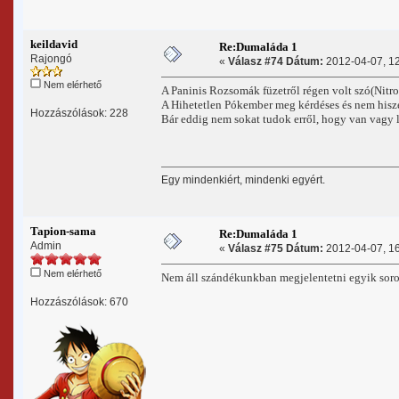
keildavid
Re:Dumaláda 1
Rajongó
«
Válasz #74 Dátum:
2012-04-07, 12
Nem elérhető
A Paninis Rozsomák füzetről régen volt szó(Nitro 
A Hihetetlen Pókember meg kérdéses és nem hisze
Hozzászólások: 228
Bár eddig nem sokat tudok erről, hogy van vagy l
Egy mindenkiért, mindenki egyért.
Tapion-sama
Re:Dumaláda 1
Admin
«
Válasz #75 Dátum:
2012-04-07, 16
Nem elérhető
Nem áll szándékunkban megjelentetni egyik soro
Hozzászólások: 670