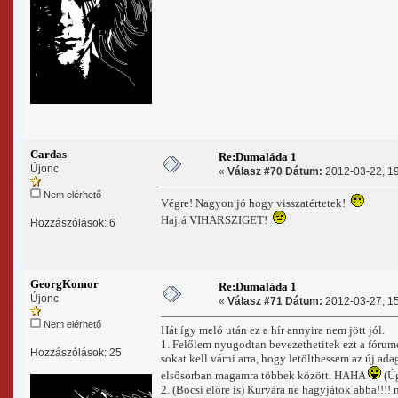
Cardas
Re:Dumaláda 1
Újonc
«
Válasz #70 Dátum:
2012-03-22, 19
Nem elérhető
Végre! Nagyon jó hogy visszatértetek!
Hajrá VIHARSZIGET!
Hozzászólások: 6
GeorgKomor
Re:Dumaláda 1
Újonc
«
Válasz #71 Dátum:
2012-03-27, 15
Nem elérhető
Hát így meló után ez a hír annyira nem jött jól.
1. Felőlem nyugodtan bevezethetitek ezt a fórumo
Hozzászólások: 25
sokat kell várni arra, hogy letölthessem az új ad
elsősorban magamra többek között. HAHA
(Úg
2. (Bocsi előre is) Kurvára ne hagyjátok abba!!!