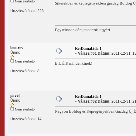
Nem elérhető
Sikerekben és képregényekben gazdag Boldog Ú
Hozzászólások: 228
Egy mindenkiért, mindenki egyért.
bemrev
Re:Dumaláda 1
Újonc
«
Válasz #61 Dátum:
2011-12-31, 13
Nem elérhető
B.U.É.K mindenkinek!
Hozzászólások: 8
pavel
Re:Dumaláda 1
Újonc
«
Válasz #62 Dátum:
2011-12-31, 21
Nem elérhető
Nagyon Boldog és Képregényekben Gazdag Új É
Hozzászólások: 14