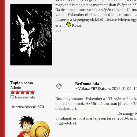
magyarul is megjelent nyomtatásban és éppen há
Na de annak a sorozatnak a végén (közben Ultimat
valami Pókember történet, amit ti honosítotok ma
tüntetve a képregények között fekete-fehéren eg
értem.
Köszi.
üdv.
Tapion-sama
Re:Dumaláda 1
Admin
«
Válasz #67 Dátum:
2012-01-09, 19
Nem elérhető
Nos, a nyomtatott Pókember a 133. szám után a k
temették a romok. Az Ultimátum után jöttek az 'Ul
Hozzászólások: 670
olvashatod ):
na ott tényleg meghal Peter, végez 
először Miles, avagy az új Pókember.
De amúgy Mi
új ruháját, és most már teljesen fasza! 2013-ban
higgyétek el!