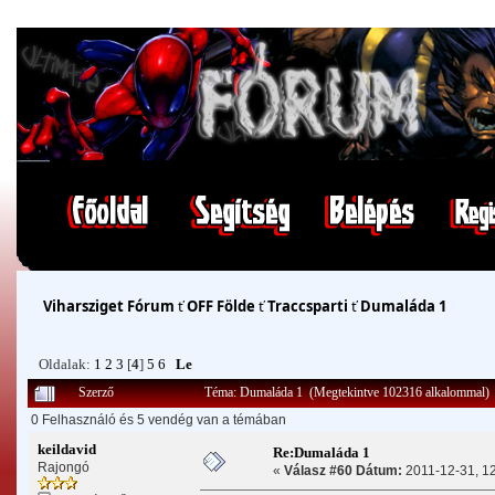
Viharsziget Fórum
ť
OFF Földe
ť
Traccsparti
ť
Dumaláda 1
Oldalak:
1
2
3
[
4
]
5
6
Le
Szerző
Téma: Dumaláda 1 (Megtekintve 102316 alkalommal)
0 Felhasználó és 5 vendég van a témában
keildavid
Re:Dumaláda 1
Rajongó
«
Válasz #60 Dátum:
2011-12-31, 12