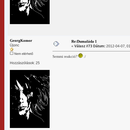
GeorgKomor
Re:Dumaláda 1
Újonc
«
Válasz #73 Dátum:
2012-04-07, 01
Nem elérhető
Semmi reakció?
:/
Hozzászólások: 25