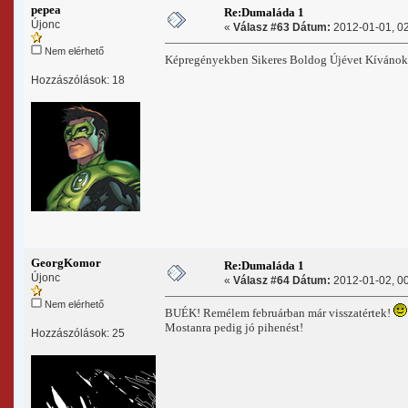
pepea
Re:Dumaláda 1
Újonc
«
Válasz #63 Dátum:
2012-01-01, 02
Nem elérhető
Képregényekben Sikeres Boldog Újévet Kíváno
Hozzászólások: 18
GeorgKomor
Re:Dumaláda 1
Újonc
«
Válasz #64 Dátum:
2012-01-02, 00
Nem elérhető
BUÉK! Remélem februárban már visszatértek!
Mostanra pedig jó pihenést!
Hozzászólások: 25