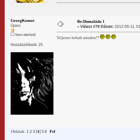
GeorgKomor
Re:Dumaláda 1
Újonc
«
Válasz #79 Dátum:
2012-05-11, 01
Nem elérhető
Teljesen behalt minden!?
Hozzászólások: 25
Oldalak:
1
2
3
[
4
]
5
6
Fel