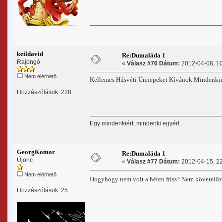
keildavid
Re:Dumaláda 1
Rajongó
«
Válasz #76 Dátum:
2012-04-08, 10
Nem elérhető
Kellemes Húsvéti Ünnepeket Kívánok Mindenki
Hozzászólások: 228
Egy mindenkiért, mindenki egyért.
GeorgKomor
Re:Dumaláda 1
Újonc
«
Válasz #77 Dátum:
2012-04-15, 22
Nem elérhető
Hogyhogy nem volt a héten friss? Nem követelőzö
Hozzászólások: 25