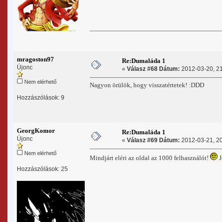
mragoston97
Re:Dumaláda 1
Újonc
«
Válasz #68 Dátum:
2012-03-20, 21
Nem elérhető
Nagyon örülök, hogy visszatértetek! :DDD
Hozzászólások: 9
GeorgKomor
Re:Dumaláda 1
Újonc
«
Válasz #69 Dátum:
2012-03-21, 20
Nem elérhető
Mindjárt eléri az oldal az 1000 felhasználót!
J
Hozzászólások: 25