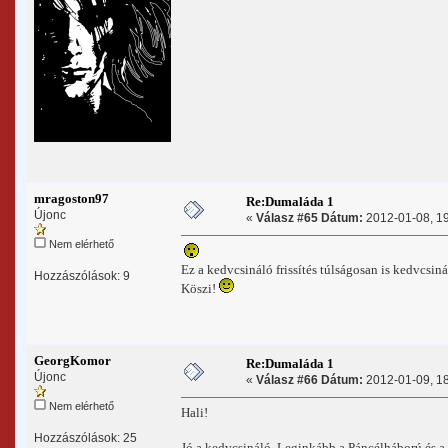
mragoston97
Re:Dumaláda 1
Újonc
«
Válasz #65 Dátum:
2012-01-08, 19
Nem elérhető
Ez a kedvcsináló frissítés túlságosan is kedvcsin
Hozzászólások: 9
Köszi!
GeorgKomor
Re:Dumaláda 1
Újonc
«
Válasz #66 Dátum:
2012-01-09, 18
Nem elérhető
Hali!
Hozzászólások: 25
Jó a kedvcsináló. Leginkább a Páncélháború és 