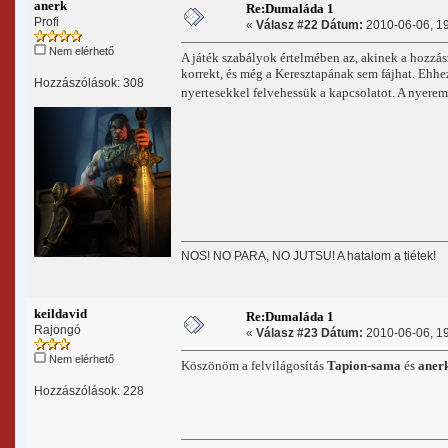
anerk
Re:Dumaláda 1
Profi
«
Válasz #22 Dátum:
2010-06-06, 19
Nem elérhető
A játék szabályok értelmében az, akinek a hozzás
korrekt, és még a Keresztapának sem fájhat. Ehhe
Hozzászólások: 308
nyertesekkel felvehessük a kapcsolatot. A nyer
NOS! NO PARA, NO JUTSU! A hatalom a tiétek!
keildavid
Re:Dumaláda 1
Rajongó
«
Válasz #23 Dátum:
2010-06-06, 19
Nem elérhető
Köszönöm a felvilágosítás
Tapion-sama
és
aner
Hozzászólások: 228