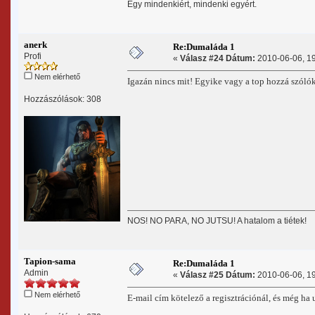
Egy mindenkiért, mindenki egyért.
anerk
Re:Dumaláda 1
Profi
«
Válasz #24 Dátum:
2010-06-06, 19
Nem elérhető
Igazán nincs mit! Egyike vagy a top hozzá szóló
Hozzászólások: 308
NOS! NO PARA, NO JUTSU! A hatalom a tiétek!
Tapion-sama
Re:Dumaláda 1
Admin
«
Válasz #25 Dátum:
2010-06-06, 19
Nem elérhető
E-mail cím kötelező a regisztrációnál, és még ha u