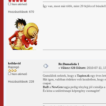
Nem elérhető
Így van, most már több, mint 20 fejléccel büszké
Hozzászólások: 670
keildavid
Re:Dumaláda 1
Rajongó
«
Válasz #28 Dátum:
2010-07-11, 17
Nem elérhető
Gratulálok nektek, hogy a
Tapion.tk
egy éves let
Hát igen, valóban érdekes volt kezdetben, hogy e
Hozzászólások: 228
csapat.
BuB
a
NewGen
tagja pedig tényleg jól csinálja a 
És kösz a születésnapi képregény csomagért!