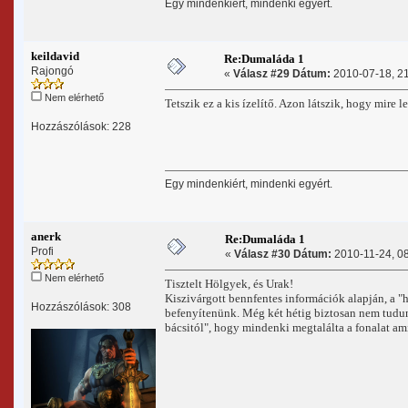
Egy mindenkiért, mindenki egyért.
keildavid
Re:Dumaláda 1
Rajongó
«
Válasz #29 Dátum:
2010-07-18, 21
Nem elérhető
Tetszik ez a kis ízelítő. Azon látszik, hogy mire l
Hozzászólások: 228
Egy mindenkiért, mindenki egyért.
anerk
Re:Dumaláda 1
Profi
«
Válasz #30 Dátum:
2010-11-24, 08
Nem elérhető
Tisztelt Hölgyek, és Urak!
Kiszivárgott bennfentes információk alapján, a "h
Hozzászólások: 308
befenyítenünk. Még két hétig biztosan nem tudunk
bácsitól", hogy mindenki megtalálta a fonalat am