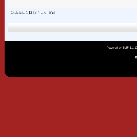
Oldalak:
1
[
2
]
3
4
...
6
Fel
Powered by SMF 1.1.1
E