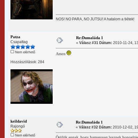
NOS! NO PARA, NO JUTSU! A hatalom a tiétek!
Patza
Re:Dumaláda 1
Csapattag
«
Válasz #31 Dátum:
2010-11-24, 13
Nem elérhető
Amen
Hozzászólások: 284
keildavid
Re:Dumaláda 1
Rajongó
«
Válasz #32 Dátum:
2010-12-02, 19
Nem elérhető
Örülök annak, hogy hamarosan lesznek honosítá