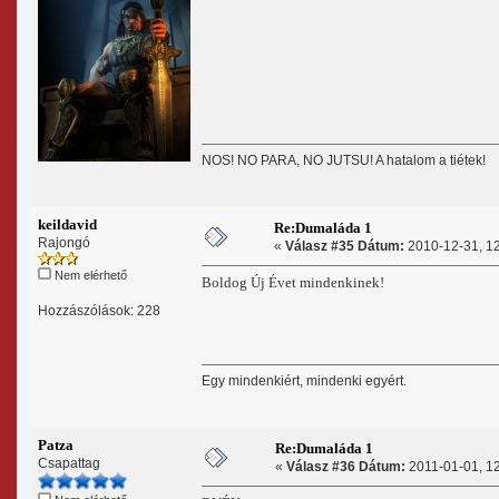
NOS! NO PARA, NO JUTSU! A hatalom a tiétek!
keildavid
Re:Dumaláda 1
Rajongó
«
Válasz #35 Dátum:
2010-12-31, 12
Nem elérhető
Boldog Új Évet mindenkinek!
Hozzászólások: 228
Egy mindenkiért, mindenki egyért.
Patza
Re:Dumaláda 1
Csapattag
«
Válasz #36 Dátum:
2011-01-01, 12