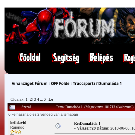
Viharsziget Fórum
ť
OFF Földe
ť
Traccsparti
ť
Dumaláda 1
Oldalak:
1
[
2
]
3
4
...
6
Le
Szerző
Téma: Dumaláda 1 (Megtekintve 101713 alkalommal)
0 Felhasználó és 2 vendég van a témában
keildavid
Re:Dumaláda 1
Rajongó
«
Válasz #20 Dátum:
2010-06-06, 16