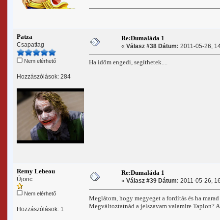
Patza
Re:Dumaláda 1
Csapattag
«
Válasz #38 Dátum:
2011-05-26, 14
Nem elérhető
Ha időm engedi, segíthetek....
Hozzászólások: 284
Remy Lebeou
Re:Dumaláda 1
Újonc
«
Válasz #39 Dátum:
2011-05-26, 16
Nem elérhető
Meglátom, hogy megyeget a fordítás és ha marad 
Megváltoztatnád a jelszavam valamire Tapion? A
Hozzászólások: 1