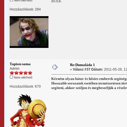
Nem elérhető
BUÉK
Hozzászólások: 284
Tapion-sama
Re:Dumaláda 1
Admin
«
Válasz #37 Dátum:
2011-05-26, 12
Nem elérhető
Kérném olyan bátor és hősies emberek segítségé
Hosszabb sorozatok esetében természetesen törté
Hozzászólások: 670
segíteni, akkor szóljon és megbeszéljük a részle