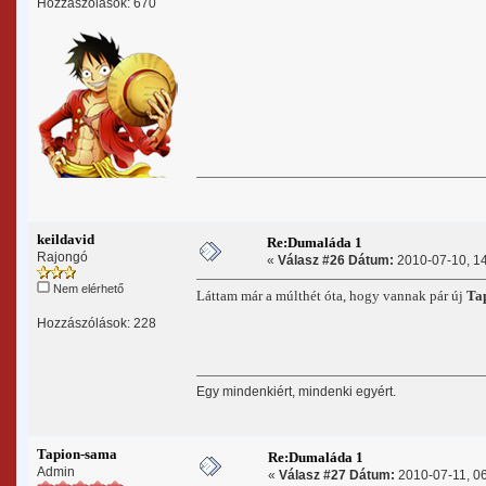
Hozzászólások: 670
keildavid
Re:Dumaláda 1
Rajongó
«
Válasz #26 Dátum:
2010-07-10, 14
Nem elérhető
Láttam már a múlthét óta, hogy vannak pár új
Ta
Hozzászólások: 228
Egy mindenkiért, mindenki egyért.
Tapion-sama
Re:Dumaláda 1
Admin
«
Válasz #27 Dátum:
2010-07-11, 06