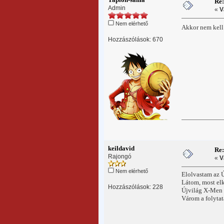
Re
Admin
«
V
Nem elérhető
Akkor nem kell
Hozzászólások: 670
keildavid
Re
Rajongó
«
V
Nem elérhető
Elolvastam az 
Látom, most elk
Hozzászólások: 228
Újvilág X-Men 4
Várom a folytat