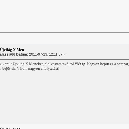
:Újvilág X-Men
álasz #66 Dátum:
2011-07-23, 12:11:57 »
kikerült Újvilág X-Meneket, elolvastam #46-tól #89-ig. Nagyon bejön ez a sorozat,
an bejöttek. Várom nagyon a folytatást!