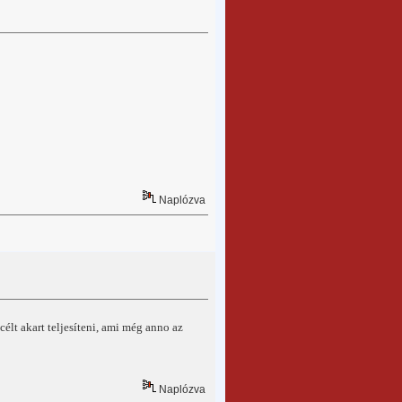
Naplózva
élt akart teljesíteni, ami még anno az
Naplózva