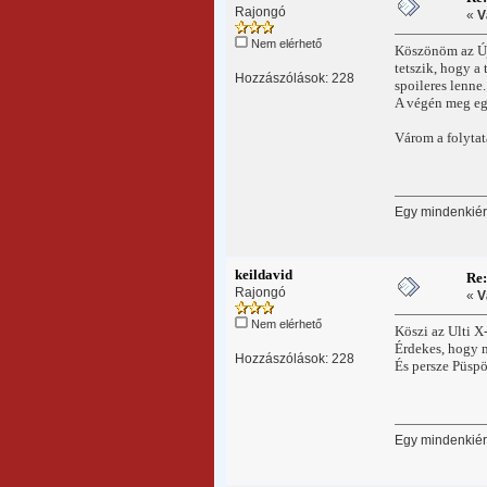
Rajongó
«
V
Nem elérhető
Köszönöm az Új
tetszik, hogy a
Hozzászólások: 228
spoileres lenne.
A végén meg egy
Várom a folytat
Egy mindenkiért
keildavid
Re
Rajongó
«
V
Nem elérhető
Köszi az Ulti 
Érdekes, hogy m
Hozzászólások: 228
És persze Püspö
Egy mindenkiért