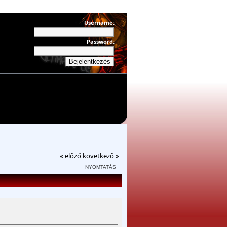
Username:
Password:
« előző
következő »
NYOMTATÁS