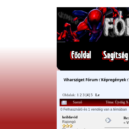
Viharsziget Fórum
ť
Képregények
Oldalak:
1
2
3
[
4
]
5
Le
Szerző
Téma: Újvilág X
0 Felhasználó és 1 vendég van a témában
keildavid
Re
Rajongó
«
V