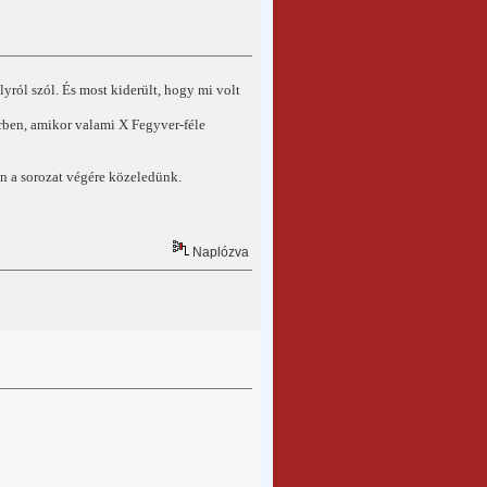
ról szól. És most kiderült, hogy mi volt
érben, amikor valami X Fegyver-féle
n a sorozat végére közeledünk.
Naplózva