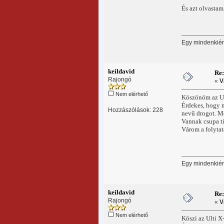
És azt olvastam
Egy mindenkiért
keildavid
Re
Rajongó
«
V
Nem elérhető
Köszönöm az Ul
Érdekes, hogy m
Hozzászólások: 228
nevű drogot. Mer
Vannak csupa ti
Várom a folytat
Egy mindenkiért
keildavid
Re
Rajongó
«
V
Nem elérhető
Köszi az Ulti 