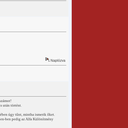
Naplózva
számot!
 után történt.
ében úgy tűnt, mintha ismerik őket.
-Men-ben pedig az Alfa Különítmény