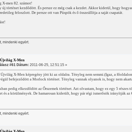
ág X-men 82. számot!
 új történet kezdődött. És persze ez még csak a kezdet. Akkor kiderül, hogy hogyan
detileg feloszlott. De persze ott van Püspök és ő összeállítja a saját csapatát.
ást!
, mindenki egyért.
:Újvilág X-Men
álasz #61 Dátum:
2011-06-25, 12:51:15 »
Újvilág X-Men képregény jött ki az oldalra. Tényleg nem semmi.(Igaz, a főoldalon 
égül befejeződött a Morlock történet. Tényleg vannak olyanok is, hogy nem akart
ban pedig elkezdődött az Őrszemek történet. Azt olvastam, hogy ez egy 5 részes t
zet és a körülmények. De hamarosan kiderült, hogy pár régi ismerősök irányítják az
, mindenki egyért.
:Újvilág X-Men