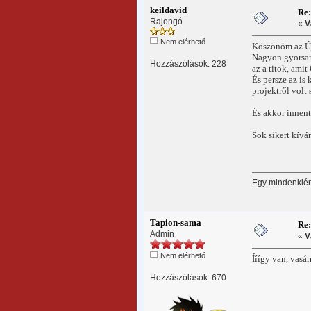
keildavid
Re
Rajongó
«
V
Nem elérhető
Köszönöm az Új
Nagyon gyorsan 
Hozzászólások: 228
az a titok, ami
És persze az is
projektről volt 
És akkor innent
Sok sikert kívá
Egy mindenkiért
Tapion-sama
Re
Admin
«
V
Nem elérhető
Ííígy van, vasár
Hozzászólások: 670