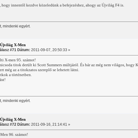
, hogy innentől kezdve közeledünk a befejezéshez, ahogy az Újvilág F4 is.
, mindenki egyért.
:Újvilág X-Men
álasz #71 Dátum:
2011-09-07, 20:50:33 »
ti X-men 95. számot!
icsoda titok derült ki Scott Summers múltjáról. És bár az még nem világos, hogy 
t még az a titokzatos szereplő se lehetett látni.
tkok a történetben.
ást!
, mindenki egyért.
:Újvilág X-Men
álasz #72 Dátum:
2011-09-16, 21:14:41 »
X-Men 96. számot!