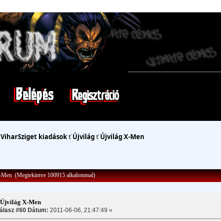
ť
ViharSziget kiadások
ť
Újvilág
ť
Újvilág X-Men
-Men (Megtekintve 100915 alkalommal)
:Újvilág X-Men
álasz #60 Dátum:
2011-06-06, 21:47:49 »