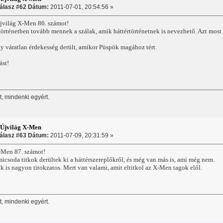
álasz #62 Dátum:
2011-07-01, 20:54:56 »
világ X-Men 86. számot!
 történetben tovább mennek a szálak, amik háttértörténetnek is nevezhető. Azt mo
 váratlan érdekesség derült, amikor Püspök magához tért.
ást!
, mindenki egyért.
:Újvilág X-Men
álasz #63 Dátum:
2011-07-09, 20:31:59 »
X-Men 87. számot!
icsoda titkok derültek ki a háttérszereplőkről, és még van más is, ami még nem.
k is nagyon titokzatos. Mert van valami, amit eltitkol az X-Men tagok elől.
, mindenki egyért.