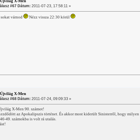
:Újvilág X-Men
álasz #67 Dátum:
2011-07-23, 17:58:11 »
 sokat várnod
Nézz vissza 22:30 körül
:Újvilág X-Men
álasz #68 Dátum:
2011-07-24, 09:09:33 »
Újvilág X-Men 90. számot!
ezdődött az Apokalipszis történet. És akkor most kiderült Sinisterről, hogy milyen c
6-49. számokba is volt rá utalás.
ást!