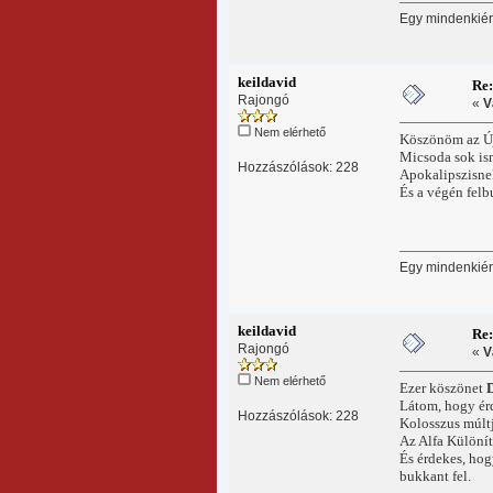
Egy mindenkiért
keildavid
Re
Rajongó
«
V
Nem elérhető
Köszönöm az Új
Micsoda sok ism
Hozzászólások: 228
Apokalipszisnek
És a végén felb
Egy mindenkiért
keildavid
Re
Rajongó
«
V
Nem elérhető
Ezer köszönet
Látom, hogy érd
Hozzászólások: 228
Kolosszus múltj
Az Alfa Különít
És érdekes, hog
bukkant fel.