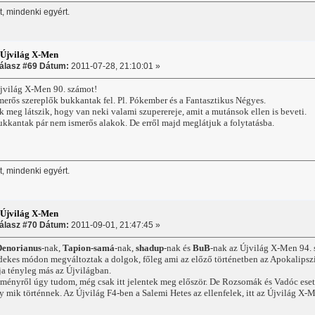
, mindenki egyért.
:Újvilág X-Men
álasz #69 Dátum:
2011-07-28, 21:10:01 »
világ X-Men 90. számot!
erős szereplők bukkantak fel. Pl. Pókember és a Fantasztikus Négyes.
 meg látszik, hogy van neki valami szuperereje, amit a mutánsok ellen is beveti.
ukkantak pár nem ismerős alakok. De erről majd meglátjuk a folytatásba.
, mindenki egyért.
:Újvilág X-Men
álasz #70 Dátum:
2011-09-01, 21:47:45 »
Denorianus
-nak,
Tapion-samá
-nak,
shadup
-nak és
BuB
-nak az Újvilág X-Men 94. 
ekes módon megváltoztak a dolgok, főleg ami az előző történetben az Apokalipszis
a tényleg más az Újvilágban.
ményről úgy tudom, még csak itt jelentek meg először. De Rozsomák és Vadóc eset
y mik történnek. Az Újvilág F4-ben a Salemi Hetes az ellenfelek, itt az Újvilág X