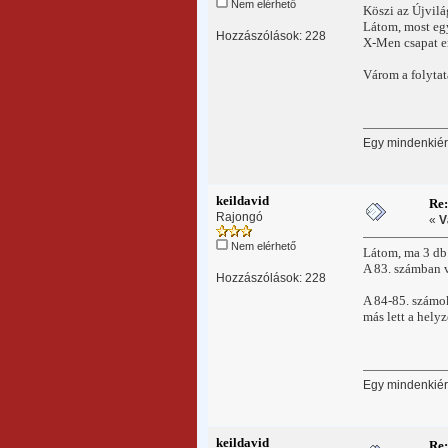
Nem elérhető
Köszi az Újvil
Látom, most egy
Hozzászólások: 228
X-Men csapat ere
Várom a folytat
Egy mindenkiért
keildavid
Re
Rajongó
«
V
Nem elérhető
Látom, ma 3 db 
A 83. számban v
Hozzászólások: 228
A 84-85. számok
más lett a hely
Egy mindenkiért
keildavid
Re