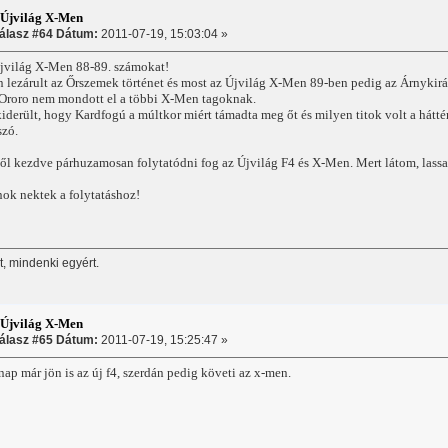
:Újvilág X-Men
álasz #64 Dátum:
2011-07-19, 15:03:04 »
világ X-Men 88-89. számokat!
lezárult az Őrszemek történet és most az Újvilág X-Men 89-ben pedig az Árnykirály
t Ororo nem mondott el a többi X-Men tagoknak.
 kiderült, hogy Kardfogú a múltkor miért támadta meg őt és milyen titok volt a hátt
szó.
ől kezdve párhuzamosan folytatódni fog az Újvilág F4 és X-Men. Mert látom, lassa
nok nektek a folytatáshoz!
, mindenki egyért.
:Újvilág X-Men
álasz #65 Dátum:
2011-07-19, 15:25:47 »
nap már jön is az új f4, szerdán pedig követi az x-men.