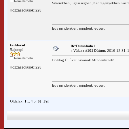
Nem elérhető
Sikerekben, Egészségben, Képregényekben Gaz
Hozzászólások: 228
Egy mindenkiért, mindenki egyért.
keildavid
Re:Dumaláda 1
Rajongó
«
Válasz #101 Dátum:
2016-12-31, 1
Nem elérhető
Boldog Új Évet Kívánok Mindenkinek!
Hozzászólások: 228
Egy mindenkiért, mindenki egyért.
Oldalak:
1
...
4
5
[
6
]
Fel