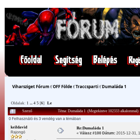
Viharsziget Fórum
ť
OFF Földe
ť
Traccsparti
ť
Dumaláda 1
Oldalak:
1
...
4
5
[
6
]
Le
Szerző
Téma: Dumaláda 1 (Megtekintve 102333 alkalommal)
0 Felhasználó és 3 vendég van a témában
keildavid
Re:Dumaláda 1
Rajongó
«
Válasz #100 Dátum:
2015-12-31, 1