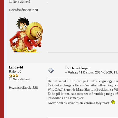
Nem elérhető
.
Hozzászólások: 670
keildavid
Re:Hetes Csapat
Rajongó
«
Válasz #1 Dátum:
2014-01-29, 19:
Nem elérhető
Hetes Csapat 1.: Ez ám a jó kezdés. Végre egy ú
És érdekes, hogy a Hetes Csapatba milyen tagok 
Hozzászólások: 228
WildC.A.T.S.-nél és Marc Slayton(Backlash) a V
És ha jól látom, ez a történet időrendileg még a r
játszódnak az események.
Köszönöm és kíváncsian várom a folytatást!