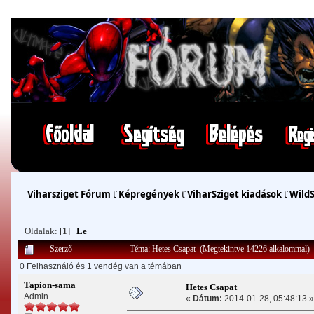
Viharsziget Fórum
ť
Képregények
ť
ViharSziget kiadások
ť
Wild
Oldalak: [
1
]
Le
Szerző
Téma: Hetes Csapat (Megtekintve 14226 alkalommal)
0 Felhasználó és 1 vendég van a témában
Tapion-sama
Hetes Csapat
Admin
«
Dátum:
2014-01-28, 05:48:13 »