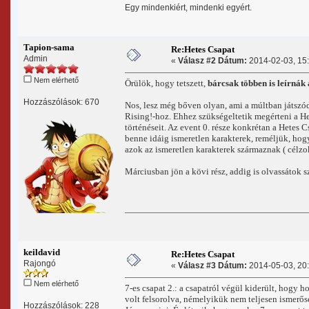
Egy mindenkiért, mindenki egyért.
Tapion-sama
Re:Hetes Csapat
Admin
«
Válasz #2 Dátum:
2014-02-03, 15:
Nem elérhető
Örülök, hogy tetszett,
bárcsak többen is leírnák
Hozzászólások: 670
Nos, lesz még bőven olyan, ami a múltban játszód
Rising!-hoz. Ehhez szükségeltetik megérteni a H
történéseit. Az event 0. része konkrétan a Hetes C
benne idáig ismeretlen karakterek, reméljük, hog
azok az ismeretlen karakterek származnak ( célzo
Márciusban jön a kövi rész, addig is olvassátok s
keildavid
Re:Hetes Csapat
Rajongó
«
Válasz #3 Dátum:
2014-05-03, 20:
Nem elérhető
7-es csapat 2.: a csapatról végül kiderült, hogy h
volt felsorolva, némelyikük nem teljesen ismerő
Hozzászólások: 228