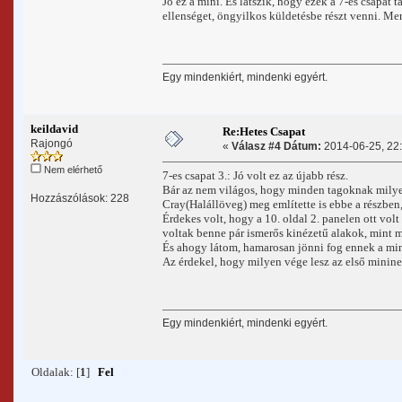
Jó ez a mini. És látszik, hogy ezek a 7-es csapa
ellenséget, öngyilkos küldetésbe részt venni. Mert
Egy mindenkiért, mindenki egyért.
keildavid
Re:Hetes Csapat
Rajongó
«
Válasz #4 Dátum:
2014-06-25, 22:
Nem elérhető
7-es csapat 3.: Jó volt ez az újabb rész.
Bár az nem világos, hogy minden tagoknak milye
Hozzászólások: 228
Cray(Halállöveg) meg említette is ebbe a részben
Érdekes volt, hogy a 10. oldal 2. panelen ott vol
voltak benne pár ismerős kinézetű alakok, mint
És ahogy látom, hamarosan jönni fog ennek a mini
Az érdekel, hogy milyen vége lesz az első minine
Egy mindenkiért, mindenki egyért.
Oldalak: [
1
]
Fel