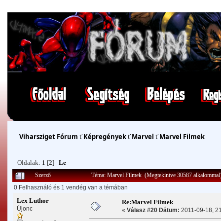
Viharsziget Fórum
ť
Képregények
ť
Marvel
ť
Marvel Filmek
Oldalak:
1
[
2
]
Le
Szerző
Téma: Marvel Filmek (Megtekintve 30587 alkalommal
0 Felhasználó és 1 vendég van a témában
Lex Luthor
Re:Marvel Filmek
Újonc
«
Válasz #20 Dátum:
2011-09-18, 21