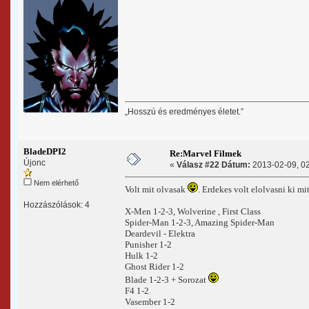
„Hosszú és eredményes életet.”
BladeDPI2
Re:Marvel Filmek
Újonc
«
Válasz #22 Dátum:
2013-02-09, 02
Nem elérhető
Volt mit olvasak
. Erdekes volt elolvasni ki m
Hozzászólások: 4
X-Men 1-2-3, Wolverine , First Class
Spider-Man 1-2-3, Amazing Spider-Man
Deardevil - Elektra
Punisher 1-2
Hulk 1-2
Ghost Rider 1-2
Blade 1-2-3 + Sorozat
F4 1-2
Vasember 1-2