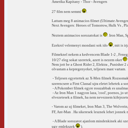
Amerika Kapitany - Thor - Avengers
27 film nem semmi
.
Lattam meg 8 animacios filmet (Ultimate Avengers
Next Avengers: Heroes of Tomorrow, Hulk Vs , Pla
Neztem animacios sorozatokat is
. Iron Man, S
Ezekrol velemenyt mondani sok ido
, mit is i
Filmeknel nekem a kedvencem Blade 1-2 , Fenegye
10/27 eleg sokat szeretek, azert is nezem oket
Nem jott be a Ghost Rider 2, Elektra , Punisher 
olvastam a kepregenyeket, teljesen mast vartam.
- Teljesen egyetertek az X-Men filmek Rozsomak 
szerencsere a First Classal ujra eletet lehetek a s
- A Pokember filmek egyre rosszabbak es unalmasa
- Az Iron Man 1 nagyon laza, 'cool', poenos, jo ut
elvezetesek a filmek, ha nem neveznem kifejezet
- Varom az uj filmeket, Iron Man 3, The Wolverin
FF, Ant-Man . Ha sikeresek lesznek lehet jonnek
- A Blade sorozatot ajanlom mindenkinek aki szeret
ugy emlekszek
).