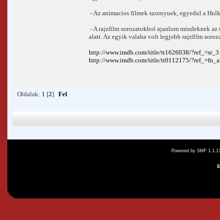
- Az animacios filmek szornyuek, egyedul a Hulk
- A rajzfilm sorozatokbol ajanlom mindeknek az u
alatt. Az egyik valaha volt legjobb rajzfilm soro
http://www.imdb.com/title/tt1626038/?ref_=sr_3
http://www.imdb.com/title/tt0112175/?ref_=fn_a
Oldalak:
1
[
2
]
Fel
Powered by SMF 1.1.1
E