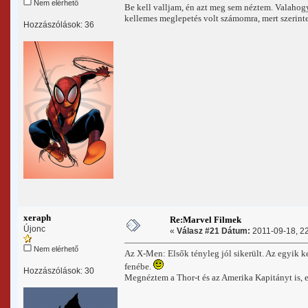
Nem elérhető
Be kell valljam, én azt meg sem néztem. Valahog
kellemes meglepetés volt számomra, mert szerint
Hozzászólások: 36
xeraph
Re:Marvel Filmek
Újonc
«
Válasz #21 Dátum:
2011-09-18, 22
Nem elérhető
Az X-Men: Elsők tényleg jól sikerült. Az egyik 
fenébe.
Hozzászólások: 30
Megnéztem a Thor-t és az Amerika Kapitányt is, 