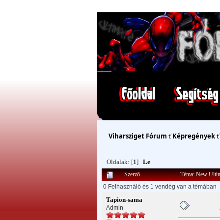
Viharsziget Fórum
ť
Képregények
Oldalak: [
1
]
Le
Szerző
Téma: New Ultim
0 Felhasználó és 1 vendég van a témában
Tapion-sama
Admin