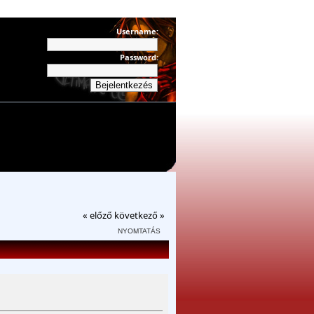
Username:
Password:
« előző
következő »
NYOMTATÁS