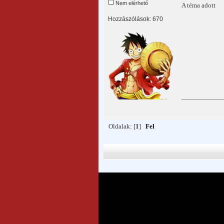
Nem elérhető
A téma adott
Hozzászólások: 670
Oldalak: [
1
]
Fel