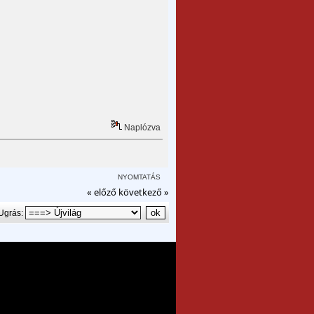
Naplózva
NYOMTATÁS
« előző
következő »
Ugrás: