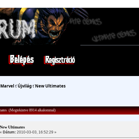
ť
Marvel
ť
Újvilág
ť
New Ultimates
ates (Megtekintve 8914 alkalommal)
New Ultimates
«
Dátum:
2010-03-03, 16:52:29 »