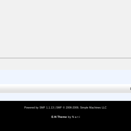
Powered by SMF 1.1.13
|
SMF © 2006-2009, Simple Machines LLC
E-N Theme
by
N a t i