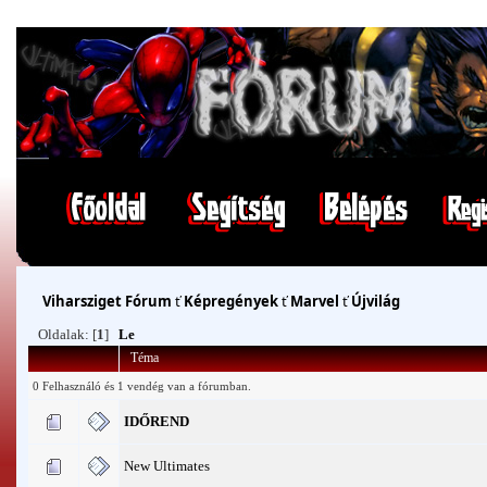
Viharsziget Fórum
ť
Képregények
ť
Marvel
ť
Újvilág
Oldalak: [
1
]
Le
Téma
0 Felhasználó és 1 vendég van a fórumban.
IDŐREND
New Ultimates