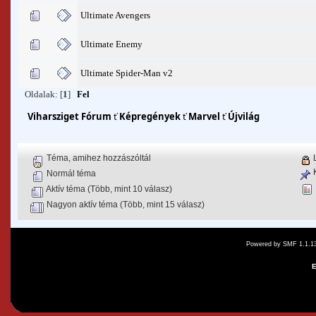
Ultimate Avengers
Ultimate Enemy
Ultimate Spider-Man v2
Oldalak: [
1
]
Fel
Viharsziget Fórum
ť
Képregények
ť
Marvel
ť
Újvilág
Téma, amihez hozzászóltál
L
K
Normál téma
Aktív téma (Több, mint 10 válasz)
Nagyon aktív téma (Több, mint 15 válasz)
Powered by SMF 1.1.1
E