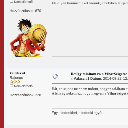
Nem elérhető
Ide olyan kommenteket várunk, amelyben leírjátok
Hozzászólások: 670
keildavid
Re:Így találtam rá a ViharSzigetre
Rajongó
«
Válasz #1 Dátum:
2014-08-22, 12:
Nem elérhető
Hát, én sajnos már nem tudom, hogyan találtam er
A lényeg nekem az, hogy megvan a
ViharSziget
o
Hozzászólások: 228
Egy mindenkiért, mindenki egyért.