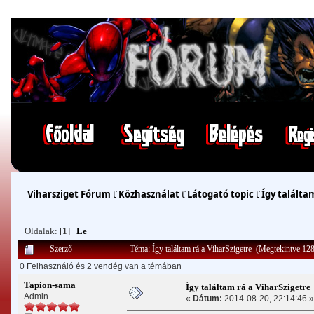
Viharsziget Fórum
ť
Közhasználat
ť
Látogató topic
ť
Így találta
Oldalak: [
1
]
Le
Szerző
Téma: Így találtam rá a ViharSzigetre (Megtekintve 12
0 Felhasználó és 2 vendég van a témában
Tapion-sama
Így találtam rá a ViharSzigetre
Admin
«
Dátum:
2014-08-20, 22:14:46 »