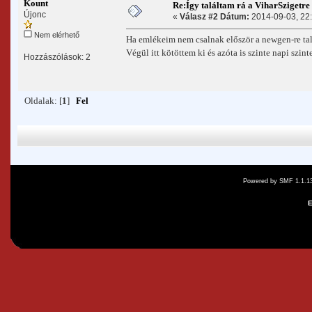
Kount
Re:Így találtam rá a ViharSzigetre
Újonc
«
Válasz #2 Dátum:
2014-09-03, 22:
Nem elérhető
Ha emlékeim nem csalnak először a newgen-re talá
Végül itt kötöttem ki és azóta is szinte napi szin
Hozzászólások: 2
Oldalak: [
1
]
Fel
Powered by SMF 1.1.1
E