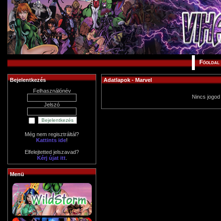
Főoldal
Bejelentkezés
Adatlapok - Marvel
Felhasználónév
Nincs jogod
Jelszó
Még nem regisztráltál?
Kattints ide
!
Elfelejtetted jelszavad?
Kérj újat itt
.
Menü