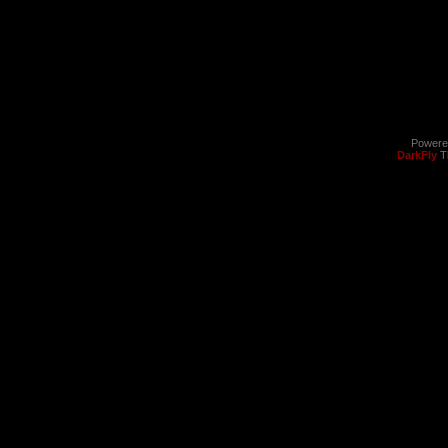
Powere
DarkFly
T