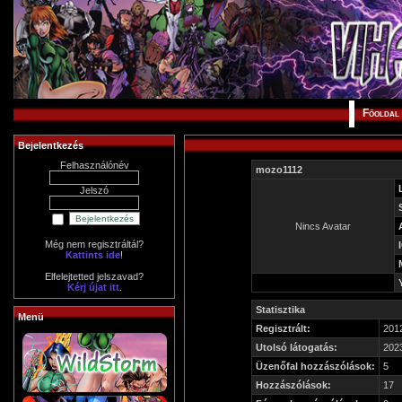
Főoldal
Bejelentkezés
Felhasználónév
mozo1112
Jelszó
Nincs Avatar
Még nem regisztráltál?
Kattints ide
!
Elfelejtetted jelszavad?
Kérj újat itt
.
Statisztika
Menü
Regisztrált:
2012
Utolsó látogatás:
2023
Üzenőfal hozzászólások:
5
Hozzászólások:
17