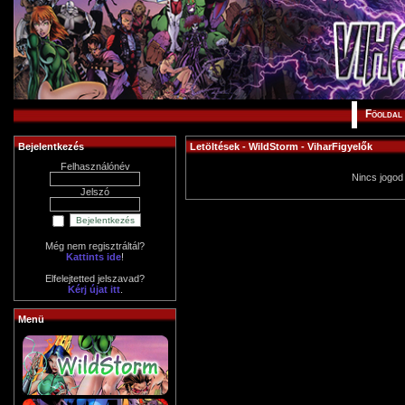
Főoldal
Bejelentkezés
Letöltések - WildStorm - ViharFigyelők
Felhasználónév
Nincs jogod
Jelszó
Még nem regisztráltál?
Kattints ide
!
Elfelejtetted jelszavad?
Kérj újat itt
.
Menü