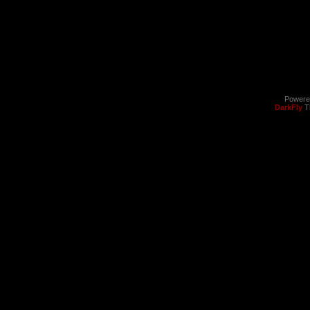
Powere
DarkFly
T