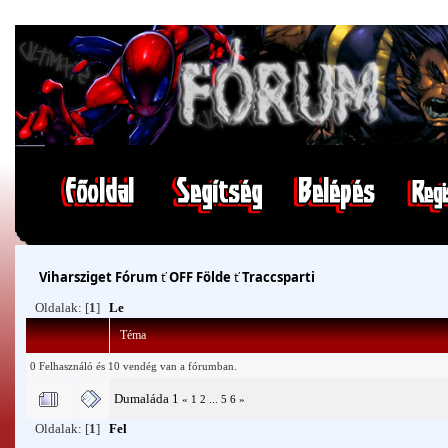
Viharsziget Fórum
ť
OFF Földe
ť
Traccsparti
Oldalak: [
1
]
Le
Téma
0 Felhasználó és 10 vendég van a fórumban.
Dumaláda 1
«
1
2
...
5
6
»
Oldalak: [
1
]
Fel