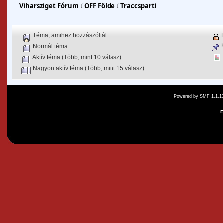
Viharsziget Fórum
ť
OFF Földe
ť
Traccsparti
Téma, amihez hozzászóltál
L
K
Normál téma
Aktív téma (Több, mint 10 válasz)
Nagyon aktív téma (Több, mint 15 válasz)
Powered by SMF 1.1.1
E