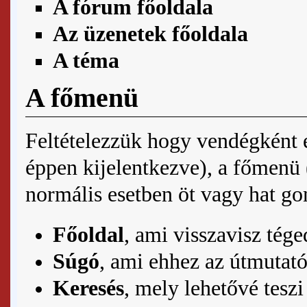
A fórum főoldala
Az üzenetek főoldala
A téma
A főmenü
Feltételezzük hogy vendégként é
éppen kijelentkezve), a főmenü
normális esetben öt vagy hat go
Főoldal
, ami visszavisz tég
Súgó
, ami ehhez az útmutató
Keresés
, mely lehetővé tesz