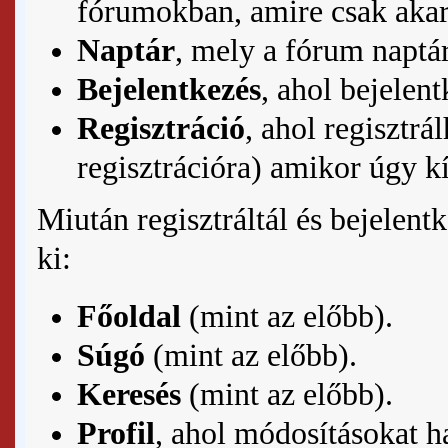
fórumokban, amire csak akar
Naptár
, mely a fórum
naptá
Bejelentkezés
, ahol
bejelent
Regisztráció
, ahol
regisztrál
regisztrációra) amikor úgy k
Miután regisztráltál és bejelent
ki:
Főoldal
(mint az előbb).
Súgó
(mint az előbb).
Keresés
(mint az előbb).
Profil
, ahol módosításokat h