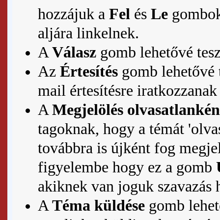
hozzájuk a
Fel
és
Le
gombok, 
aljára linkelnek.
A
Válasz
gomb lehetővé tes
Az
Értesítés
gomb lehetővé te
mail értesítésre iratkozzanak
A
Megjelölés olvasatlankén
tagoknak, hogy a témát 'olvas
továbbra is újként fog megje
figyelembe hogy ez a gomb
akiknek van joguk szavazás 
A
Téma küldése
gomb lehető