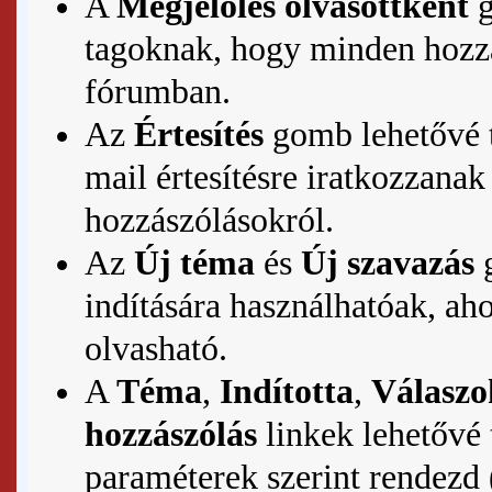
A
Megjelölés olvasottként
g
tagoknak, hogy minden hozzás
fórumban.
Az
Értesítés
gomb lehetővé te
mail értesítésre iratkozzanak
hozzászólásokról.
Az
Új téma
és
Új szavazás
g
indítására használhatóak, ah
olvasható.
A
Téma
,
Indította
,
Válaszo
hozzászólás
linkek lehetővé 
paraméterek szerint rendezd