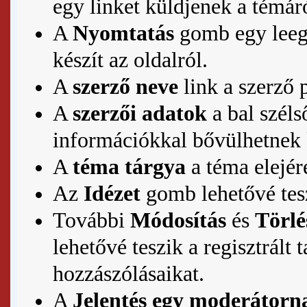
egy linket küldjenek a témár
A
Nyomtatás
gomb egy leegy
készít az oldalról.
A
szerző neve
link a szerző
A
szerzői adatok
a bal szél
információkkal bővülhetnek 
A
téma tárgya
a téma elejére
Az
Idézet
gomb lehetővé tes
További
Módosítás
és
Törlé
lehetővé teszik a regisztrál
hozzászólásaikat.
A
Jelentés egy moderátorn