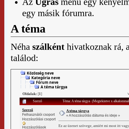
Az
Ugrás
menü egy kényelmes
egy másik fórumra.
A téma
Néha
szálként
hivatkoznak rá, 
találod:
Közösség neve
Kategória neve
Fórum neve
A téma tárgya
Oldalak:
[
1
]
Szerző
Téma: A téma tárgya (Megtekintve x alkalommal
Szerző
A téma tárgya
Felhasználói csoport
« A hozzászólás dátuma és ideje »
Hozzászólási csoport
Ez az üzenet szövege, amiért mi most itt va
Hozzászólások