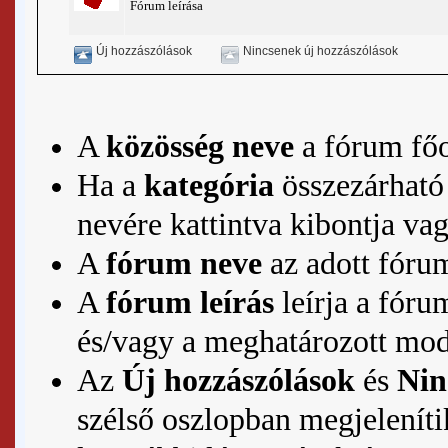
Fórum leírása
Új hozzászólások
Nincsenek új hozzászólások
A
közösség neve
a fórum főo
Ha a
kategória
összezárható 
nevére kattintva kibontja vag
A
fórum neve
az adott fór
A
fórum leírás
leírja a fóru
és/vagy a meghatározott mode
Az
Új hozzászólások
és
Nin
szélső oszlopban megjeleníti