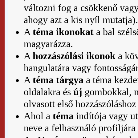
változni fog a csökkenő vag
ahogy azt a kis nyíl mutatja).
A
téma ikonokat
a bal széls
magyarázza.
A
hozzászólási ikonok
a köv
hangulatára vagy fontosságár
A
téma tárgya
a
téma
kezdet
oldalakra és
új
gombokkal, m
olvasott első hozzászóláshoz 
Ahol a
téma
indítója vagy ut
neve a felhasználó
profiljára