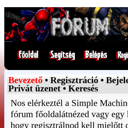
Bevezető
•
Regisztráció
•
Bejel
Privát üzenet
•
Keresés
Nos elérkeztél a
Simple Machin
fórum főoldalát
nézed vagy egy 
hogy regisztrálnod kell mielőtt