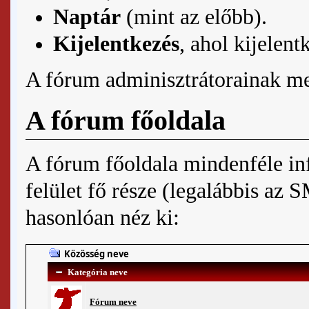
Naptár
(mint az előbb).
Kijelentkezés
, ahol
kijelent
A fórum adminisztrátorainak m
A fórum főoldala
A fórum főoldala mindenféle inf
felület fő része (legalábbis az
hasonlóan néz ki:
Közösség neve
Kategória neve
Fórum neve