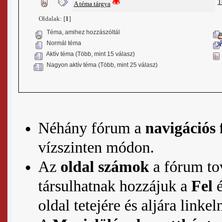
T
A téma tárgya
Oldalak: [
1
]
Téma, amihez hozzászóltál
Normál téma
Aktív téma (Több, mint 15 válasz)
Nagyon aktív téma (Több, mint 25 válasz)
Néhány fórum a
navigációs 
vízszinten módon.
Az
oldal számok
a fórum tov
társulhatnak hozzájuk a
Fel
oldal tetejére és aljára linkel