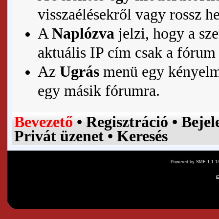
visszaélésekről vagy rossz h
A
Naplózva
jelzi, hogy a sz
aktuális IP cím csak a fórum
Az
Ugrás
menü egy kényelmes
egy másik fórumra.
Bevezető
•
Regisztráció
•
Bejel
Privát üzenet
•
Keresés
Powered by SMF 1.1.1
E