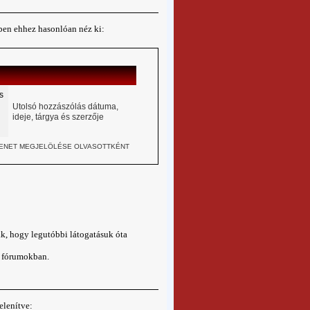
tben ehhez hasonlóan néz ki:
s
Utolsó hozzászólás dátuma,
ideje, tárgya és szerzője
ENET MEGJELÖLÉSE OLVASOTTKÉNT
ak, hogy legutóbbi látogatásuk óta
 a fórumokban.
elenítve: