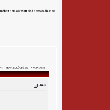
émában nem olvasott első hozzászóláshoz
NT
TÉMA ELKÜLDÉSE
NYOMTATÁS
Idézet