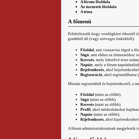
A fórum főoldala
Az üzenetek főoldala
A téma
A főmenü
Feltételezzük hogy vendégként érkeztél id
gombból áll (vagy szöveges linkekből):
Főoldal
, ami visszavisz téged a
fó
Súgó
, ami ehhez az útmutatóhoz ve
Keresés
, mely lehetővé teszi szám
Naptár
, mely a fórum
naptárára
lin
Bejelentkezés
, ahol
bejelentkezhet
Regisztráció
, ahol
regisztrálhatsz
(
Miután regisztráltál és bejelentkeztél, a 
Főoldal
(mint az előbb).
Súgó
(mint az előbb).
Keresés
(mint az előbb).
Profil
, ahol módosításokat hajthat
Naptár
(mint az előbb).
Kijelentkezés
, ahol
kijelentkezhet
A fórum adminisztrátorainak megjelenik 