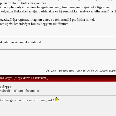
opban az alábbi kulcs magyarázza.
 oszlopban olykor a téma hangulatára vagy fontosságára hívják fel a figyelmet.
kel, extra linkekkel az újabb oldalakra és
új
gombokkal, melyek a felhasználót a t
ozzászólója regisztrált tag, ott a neve a felhasználó
profiljára
linkel.
s ugrási lehetőséget biztosít egy másik fórumra.
k, ahol az üzeneteket találod:
VÁLASZ
ÉRTESÍTÉS
MEGJELÖLÉS OLVASATLANKÉ
éma tárgya (Megtekintve x alkalommal)
a tárgya
zzászólás dátuma és ideje »
t szövege, amiért mi most itt vagyunk!