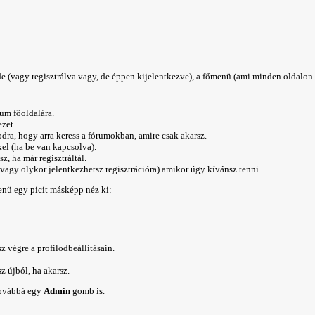
e (vagy regisztrálva vagy, de éppen kijelentkezve), a főmenü (ami minden oldalon
rum főoldalára
.
zet.
odra, hogy arra
keress
a fórumokban, amire csak akarsz.
kel (ha be van kapcsolva).
sz
, ha már regisztráltál.
vagy olykor jelentkezhetsz regisztrációra) amikor úgy kívánsz tenni.
menü egy picit másképp néz ki:
sz végre a
profilod
beállításain.
sz
újból, ha akarsz.
továbbá egy
Admin
gomb is.