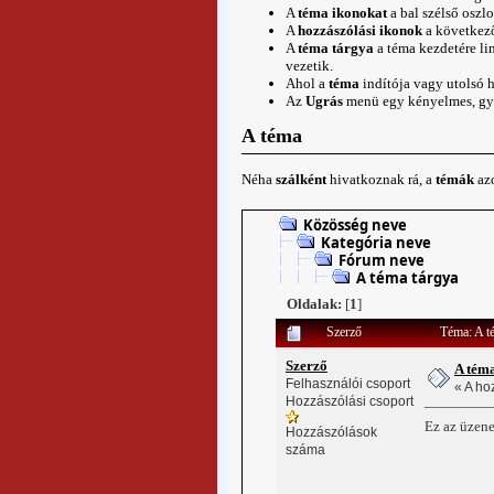
A
téma ikonokat
a bal szélső oszl
A
hozzászólási ikonok
a következő
A
téma tárgya
a
téma
kezdetére lin
vezetik.
Ahol a
téma
indítója vagy utolsó h
Az
Ugrás
menü egy kényelmes, gyor
A téma
Néha
szálként
hivatkoznak rá, a
témák
azo
Közösség neve
Kategória neve
Fórum neve
A téma tárgya
Oldalak:
[
1
]
Szerző
Téma: A t
Szerző
A tém
Felhasználói csoport
« A ho
Hozzászólási csoport
Ez az üzene
Hozzászólások
száma