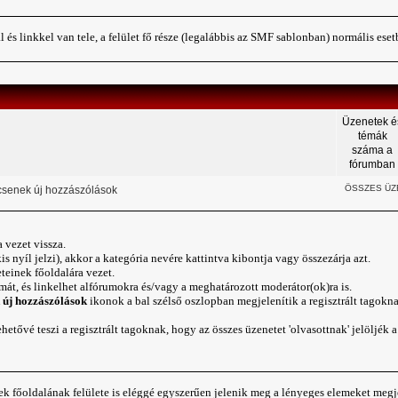
és linkkel van tele, a felület fő része (legalábbis az SMF sablonban) normális ese
Üzenetek é
témák
száma a
fórumban
ÖSSZES ÜZ
senek új hozzászólások
 vezet vissza.
s nyíl jelzi), akkor a kategória nevére kattintva kibontja vagy összezárja azt.
teinek főoldalára
vezet.
lmát, és linkelhet alfórumokra és/vagy a meghatározott moderátor(ok)ra is.
 új hozzászólások
ikonok a bal szélső oszlopban megjelenítik a regisztrált tagokn
etővé teszi a regisztrált tagoknak, hogy az összes üzenetet 'olvasottnak' jelöljék
k főoldalának felülete is eléggé egyszerűen jelenik meg a lényeges elemeket megj