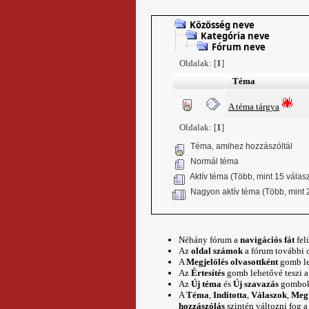
Közösség neve
Kategória neve
Fórum neve
Oldalak: [
1
]
Téma
A téma tárgya
Oldalak: [
1
]
Téma, amihez hozzászóltál
Normál téma
Aktív téma (Több, mint 15 válas
Nagyon aktív téma (Több, mint 
Néhány fórum a
navigációs fát
fel
Az
oldal számok
a fórum további o
A
Megjelölés olvasottként
gomb leh
Az
Értesítés
gomb lehetővé teszi a 
Az
Új téma
és
Új szavazás
gombok 
A
Téma
,
Indította
,
Válaszok
,
Megt
hozzászólás
szintén változni fog 