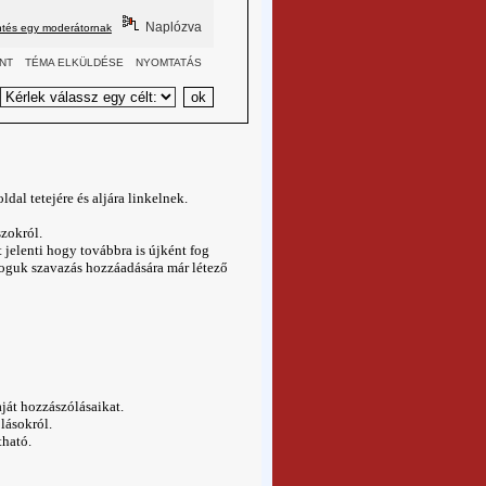
Naplózva
ntés egy moderátornak
NT
TÉMA ELKÜLDÉSE
NYOMTATÁS
:
dal tetejére és aljára linkelnek.
szokról.
t jelenti hogy továbbra is újként fog
joguk szavazás hozzáadására már létező
ját hozzászólásaikat.
lásokról.
tható.