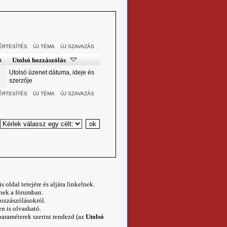
ÉRTESÍTÉS
ÚJ TÉMA
ÚJ SZAVAZÁS
k
Utolsó hozzászólás
Utolsó üzenet dátuma, ideje és
szerzője
ÉRTESÍTÉS
ÚJ TÉMA
ÚJ SZAVAZÁS
oldal tetejére és aljára linkelnek.
enek a fórumban.
hozzászólásokról.
en
is olvasható.
paraméterek szerint rendezd (az
Utolsó