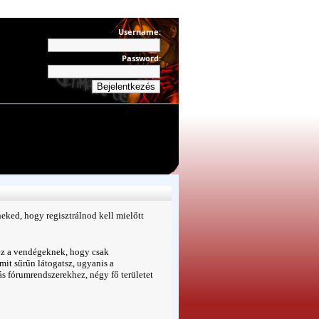
Username:
Password:
eked, hogy regisztrálnod kell mielőtt
ez a vendégeknek, hogy csak
t sűrűn látogatsz, ugyanis a
s fórumrendszerekhez, négy fő területet