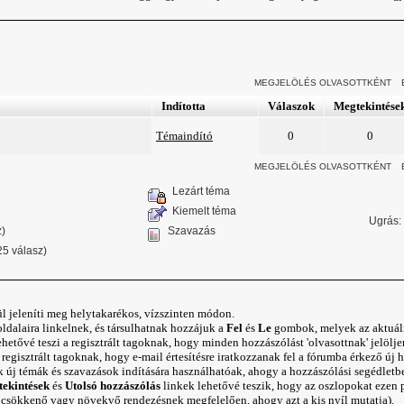
MEGJELÖLÉS OLVASOTTKÉNT
Indította
Válaszok
Megtekintése
Témaindító
0
0
MEGJELÖLÉS OLVASOTTKÉNT
Lezárt téma
Kiemelt téma
Ugrás
:
z)
Szavazás
25 válasz)
ül jeleníti meg helytakarékos, vízszinten módon.
ldalaira linkelnek, és társulhatnak hozzájuk a
Fel
és
Le
gombok, melyek az aktuális 
etővé teszi a regisztrált tagoknak, hogy minden hozzászólást 'olvasottnak' jelölj
regisztrált tagoknak, hogy e-mail értesítésre iratkozzanak fel a fórumba érkező új 
új témák és szavazások indítására használhatóak, ahogy a
hozzászólási segédletb
ekintések
és
Utolsó hozzászólás
linkek lehetővé teszik, hogy az oszlopokat ezen 
a csökkenő vagy növekvő rendezésnek megfelelően, ahogy azt a kis nyíl mutatja).