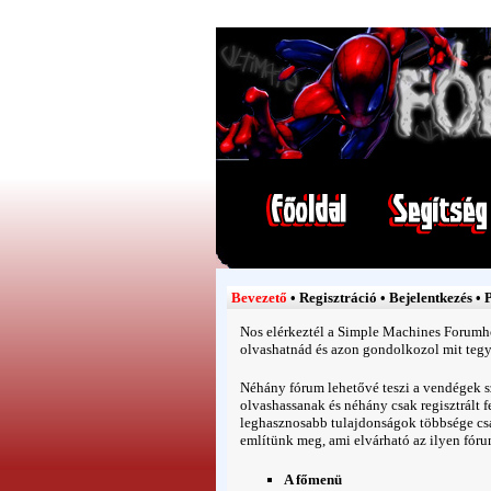
Bevezető
•
Regisztráció
•
Bejelentkezés
•
P
Nos elérkeztél a
Simple Machines Forumh
olvashatnád és azon gondolkozol mit tegy
Néhány fórum lehetővé teszi a vendégek 
olvashassanak és néhány csak regisztrált 
leghasznosabb tulajdonságok többsége csa
említünk meg, ami elvárható az ilyen fór
A főmenü