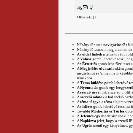
Oldalak:
[
1
]
Néhány fórum a
navigációs fát
fel
Néhány fórumban megjelenhetnek
Az
oldal linkek
a téma további old
A
Válasz
gomb lehetővé teszi, ho
Az
Értesítés
gomb lehetővé teszi a 
A
Megjelölés olvasatlanként
gomb 
megjelenni és 'elmenthető később
témákhoz.
A
Téma küldése
gomb lehetővé tesz
A
Nyomtatás
gomb egy leegyszerűsí
A
szerző neve
link a szerző
profilj
A
szerzői adatok
a bal szélső osz
A
téma tárgya
a téma elejére vezet
Az
Idézet
gomb lehetővé teszi az 
További
Módosítás
és
Törlés
opció
A
Jelentés egy moderátornak
lehe
A
Naplózva
jelzi, hogy a szerző IP
Az
Ugrás
menü egy kényelmes, gyor