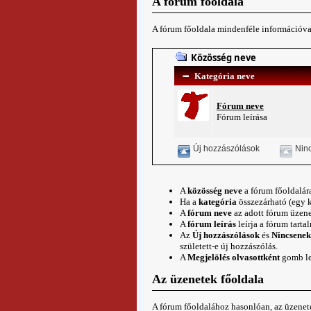
A fórum főoldala
A fórum főoldala mindenféle információval 
Közösség neve
Kategória neve
Fórum neve
Fórum leírása
Új hozzászólások
Ninc
A
közösség neve
a fórum főoldalára
Ha a
kategória
összezárható (egy ki
A
fórum neve
az adott fórum
üzene
A
fórum leírás
leírja a fórum tarta
Az
Új hozzászólások
és
Nincsenek
született-e új hozzászólás.
A
Megjelölés olvasottként
gomb leh
Az üzenetek főoldala
A fórum főoldalához hasonlóan, az üzenete