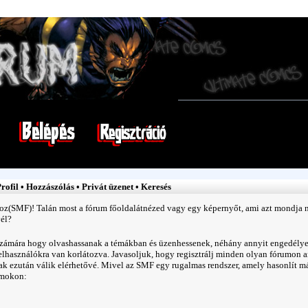
rofil
•
Hozzászólás
•
Privát üzenet
•
Keresés
oz
(SMF)! Talán most a
fórum főoldalát
nézed vagy egy képernyőt, ami azt mondja n
él?
számára hogy olvashassanak a témákban és üzenhessenek, néhány annyit engedély
felhasználókra van korlátozva. Javasoljuk, hogy
regisztrálj
minden olyan fórumon ami
k ezután válik elérhetővé. Mivel az SMF egy rugalmas rendszer, amely hasonlít má
umokon: