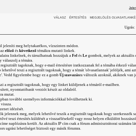
Jele
VÁLASZ
ÉRTESÍTÉS
MEGJELÖLÉS OLVASATLANKÉ
Ugrás
ül jeleníti meg helytakarékos, vízszinten módon.
 az
előző
és
következő
témákra mutató linkek.
alaira linkelnek, és társulhatnak hozzájuk a
Fel
és
Le
gombok, melyek az aktuális ol
gy
válaszolj
a témára.
regisztrált tagoknak, hogy e-mail értesítésre iratkozzanak fel a témába érkező vála
lehetővé teszi a regisztrált tagoknak, hogy a témát 'olvasatlannak' jelöljék, ami az
re'. Vedd figyelembe hogy ez a gomb
Új szavazás
ra változik azoknál, akiknek van 
i a regisztrált tagoknak, hogy egy linket küldjenek a témáról e-mailben.
tett, nyomtatóbarát verziót készít az oldalról.
ára mutat.
lopban további személyes információkkal bővülhetnek ki.
 vissza.
üzenet
idézését
.
k jelennek meg, melyek lehetővé teszik a regisztrált tagoknak hogy
szerkesszék
sa
tővé teszi értesítés küldését a visszaélésekről vagy rossz helyen elküldött hozzászó
 címe naplózásra került. Az aktuális IP cím csak a fórum adminisztrátorai számára lá
s ugrási lehetőséget biztosít egy másik fórumra.